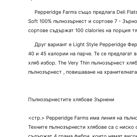
Pepperidge Farms също предлага Deli Flat
Soft 100% пълнозърнест и сортове 7 - Зърн
сортове съдържат 100 clalories на порция т
Друг вариант е Light Style Pepperidge Фе
40 и 45 калории на парче. Те се предлагат 
хляб избор. The Very Thin пълнозърнест хляб
пълнозърнест , повишаване на хранителната
Пълнозърнестите хлябове Зърнени
<стр.> Pepperidge Farms има линия на пълно
Техните пълнозърнести хлябове са с ниско 
съдържат 4 грама фибри, които нямат висок