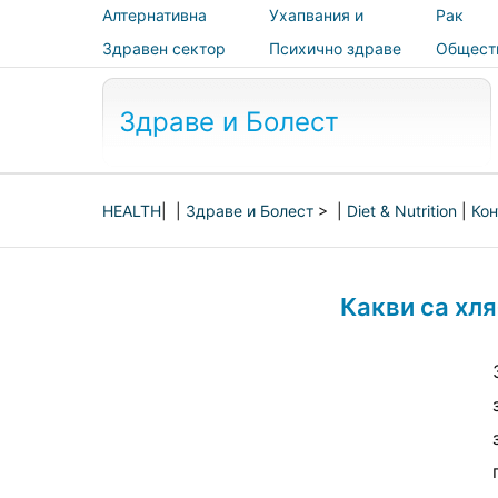
Алтернативна
Ухапвания и
Рак
медицина
ужилвания
Здравен сектор
Психично здраве
Общест
здраве 
безопас
Здраве и Болест
HEALTH
| |
Здраве и Болест
> |
Diet & Nutrition
|
Кон
Какви са хля