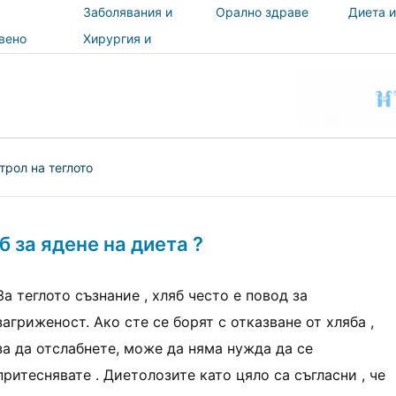
Заболявания и
Орално здраве
Диета и
лечения
вено
Хирургия и
и
процедури
ност
трол на теглото
б за ядене на диета ?
За теглото съзнание , хляб често е повод за
загриженост. Ако сте се борят с отказване от хляба ,
за да отслабнете, може да няма нужда да се
притеснявате . Диетолозите като цяло са съгласни , че