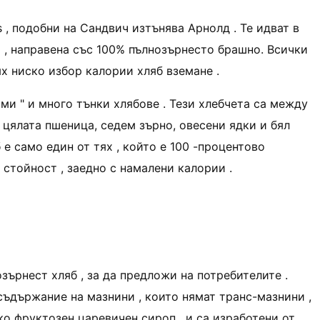
s , подобни на Сандвич изтънява Арнолд . Те идват в
о , направена със 100% пълнозърнесто брашно. Всички
ях ниско избор калории хляб вземане .
рми " и много тънки хлябове . Тези хлебчета са между
в цялата пшеница, седем зърно, овесени ядки и бял
 е само един от тях , който е 100 -процентово
 стойност , заедно с намалени калории .
зърнест хляб , за да предложи на потребителите .
съдържание на мазнини , които нямат транс-мазнини ,
о фруктозен царевичен сироп , и са изработени от