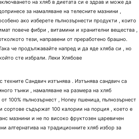
включването на хляб в диетата си е здрав и може да
допринесе за намаляване на телесните мазнини ,
особено ако изберете пълнозърнести продукти , които
имат повече фибри , витамини и хранителни вещества ,
отколкото тези, направени от преработено брашно.
Така че продължавайте напред и да яде хляба си , но
който сте избрали. Леки Хлябове
с техните Сандвич изтънява . Изтънява сандвич са
 много тънки , намаляване на размера на хляб
р от 100% пълнозърнест , Honey пшеница, пълнозърнест
ички сортове съдържат 100 калории на порция , което е
ранс мазнини и не по високо фруктозен царевичен
чни алтернатива на традиционните хляб избор за