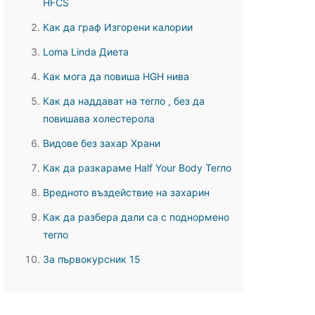
HFCS
Как да граф Изгорени калории
Loma Linda Диета
Как мога да повиша HGH нива
Как да наддават на тегло , без да
повишава холестерола
Видове без захар Храни
Как да разкараме Half Your Body Тегло
Вредното въздействие на захарин
Как да разбера дали са с поднормено
тегло
За първокурсник 15