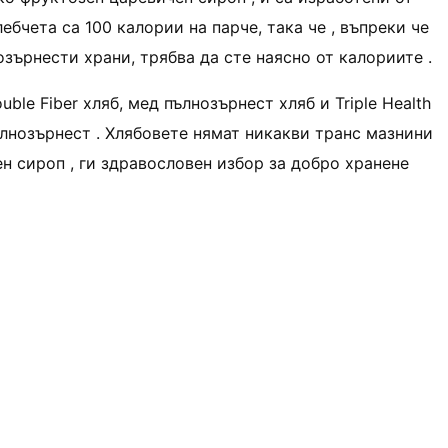
ебчета са 100 калории на парче, така че , въпреки че
зърнести храни, трябва да сте наясно от калориите .
ble Fiber хляб, мед пълнозърнест хляб и Triple Health
пълнозърнест . Хлябовете нямат никакви транс мазнини
н сироп , ги здравословен избор за добро хранене