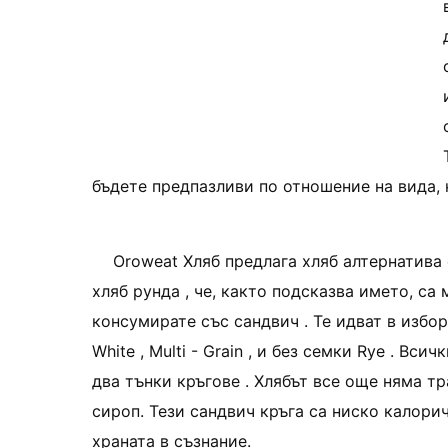
бъдете предпазливи по отношение на вида, 
Oroweat Хляб предлага хляб алтернатива 
хляб рунда , че, както подсказва името, са
консумирате със сандвич . Те идват в избо
White , Multi - Grain , и без семки Rye . Вс
два тънки кръгове . Хлябът все още няма т
сироп. Тези сандвич кръга са ниско калори
храната в съзнание.