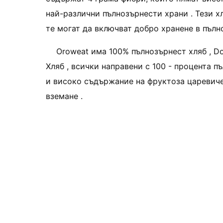
най-различни пълнозърнести храни . Тези хл
те могат да включват добро хранене в пълно
Oroweat има 100% пълнозърнест хляб , Dou
Хляб , всички направени с 100 - процента 
и високо съдържание на фруктоза царевиче
вземане .