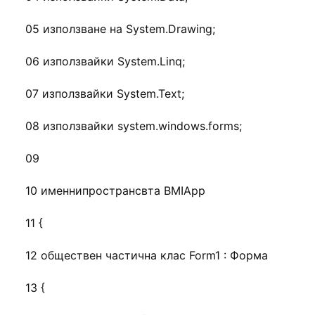
05 използване на System.Drawing;
06 използвайки System.Linq;
07 използвайки System.Text;
08 използвайки system.windows.forms;
09
10 именнипространсвта BMIApp
11 {
12 обществен частична клас Form1 : Форма
13 {