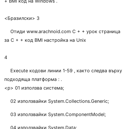
+ BMI код на Windows .
<Бразилски> 3
Отиди www.arachnoid.com C + + урок страница
за C + + код BMI настройка на Unix
4
Execute кодови линии 1-59 , както следва върху
подходяща платформа : .
<р> 01 използва система;
02 използвайки System.Collections.Generic;
03 използвайки System.ComponentModel;
04 използвайки System.Data;