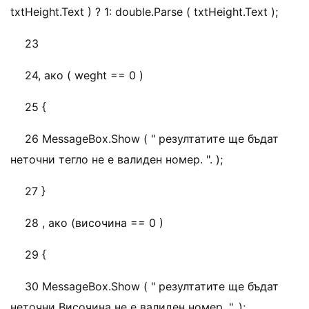
txtHeight.Text ) ? 1: double.Parse ( txtHeight.Text );
23
24, ако ( weght == 0 )
25 {
26 MessageBox.Show ( " резултатите ще бъдат
неточни тегло не е валиден номер. ". );
27 }
28 , ако (височина == 0 )
29 {
30 MessageBox.Show ( " резултатите ще бъдат
неточни Височина не е валиден номер. ". );