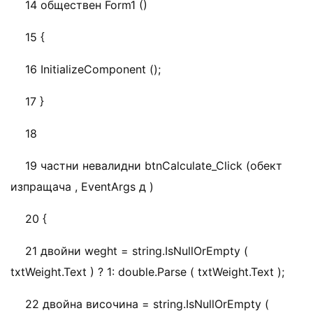
14 обществен Form1 ()
15 {
16 InitializeComponent ();
17 }
18
19 частни невалидни btnCalculate_Click (обект
изпращача , EventArgs д )
20 {
21 двойни weght = string.IsNullOrEmpty (
txtWeight.Text ) ? 1: double.Parse ( txtWeight.Text );
22 двойна височина = string.IsNullOrEmpty (