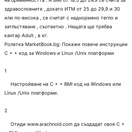
на бременността . A BMI от 18.5 до 24.9 се счита за
здравословните , докато ИТМ от 25 до 29,9 и 30
или по-висока , се считат с наднормено тегло и
затлъстяване , съответно . Нещата ще трябва
кантар Adult , в кг.
Ролетка MarketBook.bg: Покажи повече инструкции
C + + код за Windows и Linux /Unix платформи
1
Настройване на C + + BMI код на Windows или
Linux /Unix платформи.
2
Отиди www.arachnoid.com да създадат своя C +