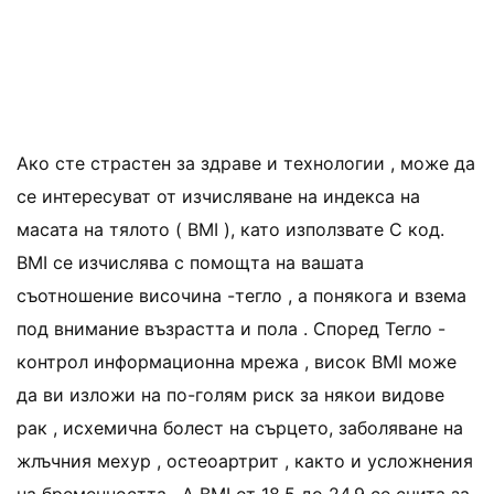
Ако сте страстен за здраве и технологии , може да
се интересуват от изчисляване на индекса на
масата на тялото ( BMI ), като използвате C код.
BMI се изчислява с помощта на вашата
съотношение височина -тегло , а понякога и взема
под внимание възрастта и пола . Според Тегло -
контрол информационна мрежа , висок BMI може
да ви изложи на по-голям риск за някои видове
рак , исхемична болест на сърцето, заболяване на
жлъчния мехур , остеоартрит , както и усложнения