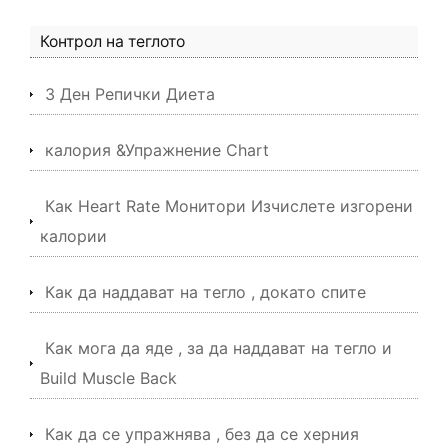
Контрол на теглото
3 Ден Репички Диета
калория &Упражнение Chart
Как Heart Rate Монитори Изчислете изгорени
калории
Как да наддават на тегло , докато спите
Как мога да яде , за да наддават на тегло и
Build Muscle Back
Как да се упражнява , без да се херния