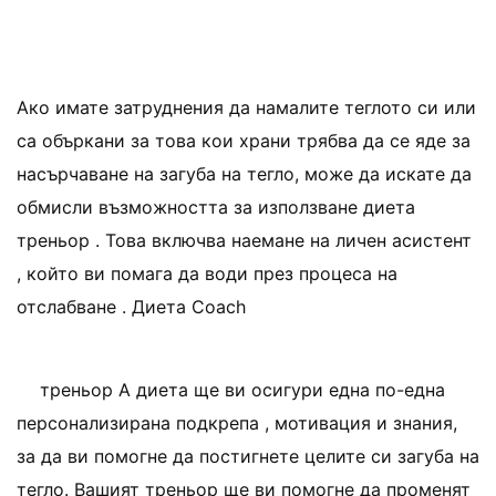
Ако имате затруднения да намалите теглото си или
са объркани за това кои храни трябва да се яде за
насърчаване на загуба на тегло, може да искате да
обмисли възможността за използване диета
треньор . Това включва наемане на личен асистент
, който ви помага да води през процеса на
отслабване . Диета Coach
треньор A диета ще ви осигури една по-една
персонализирана подкрепа , мотивация и знания,
за да ви помогне да постигнете целите си загуба на
тегло. Вашият треньор ще ви помогне да променят