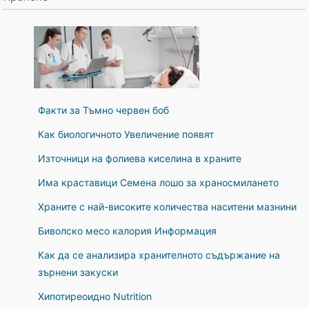
Факти за Тъмно червен боб
Как биологичното Увеличение появят
Източници на фолиева киселина в храните
Има краставици Семена лошо за храносмилането
Храните с най-високите количества наситени мазнини
Биволско месо калория Информация
Как да се анализира хранителното съдържание на
зърнени закуски
Хипотиреоидно Nutrition