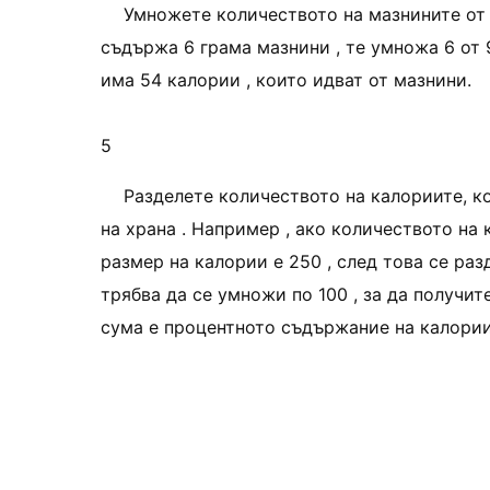
Умножете количеството на мазнините от 9
съдържа 6 грама мазнини , те умножа 6 от 9
има 54 калории , които идват от мазнини.
5
Разделете количеството на калориите, к
на храна . Например , ако количеството на 
размер на калории е 250 , след това се раз
трябва да се умножи по 100 , за да получит
сума е процентното съдържание на калории