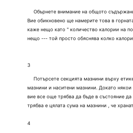
Обърнете внимание на общото съдържание
Вие обикновено ще намерите това в горната
каже нещо като " количество калории на пор
нещо --- той просто обяснява колко калори
3
Потърсете секцията мазнини върху етике
мазнини и наситени мазнини. Докато някои
вие все още трябва да бъде в състояние да
трябва е цялата сума на мазнини , че храна
4