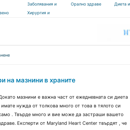
Заболявания и
Орално здраве
Диета и
лечения
вено
Хирургия и
и
процедури
ност
анене
ри на мазнини в храните
Докато мазнини е важна част от ежедневната си диета
, имате нужда от толкова много от това в тялото си
само . Твърде много и вие може да застраши вашето
здраве. Експерти от Maryland Heart Center твърдят , че