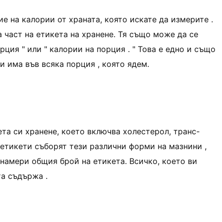
 на калории от храната, която искате да измерите .
 част на етикета на хранене. Тя също може да се
ция " или " калории на порция . " Това е едно и също
и има във всяка порция , която ядем.
та си хранене, което включва холестерол, транс-
 етикети съборят тези различни форми на мазнини ,
 намери общия брой на етикета. Всичко, което ви
та съдържа .