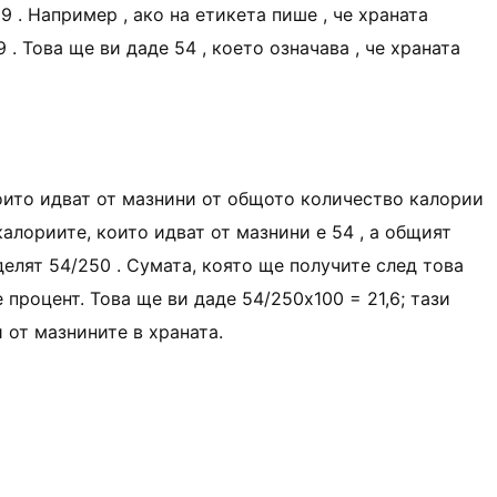
 . Например , ако на етикета пише , че храната
 . Това ще ви даде 54 , което означава , че храната
оито идват от мазнини от общото количество калории
калориите, които идват от мазнини е 54 , а общият
делят 54/250 . Сумата, която ще получите след това
е процент. Това ще ви даде 54/250x100 = 21,6; тази
 от мазнините в храната.