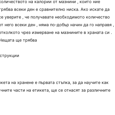
количеството на калории от мазнини , които ние
трябва всеки ден е сравнително ниска. Ако искате да
се уверите , че получавате необходимото количество
от него всеки ден , няма по-добър начин да го направя ,
отколкото чрез измерване на мазнините в храната си .
Нещата ще трябва
нструкции
кета на хранене е първата стъпка, за да научите как
чните части на етикета, ще се отнасят за различните