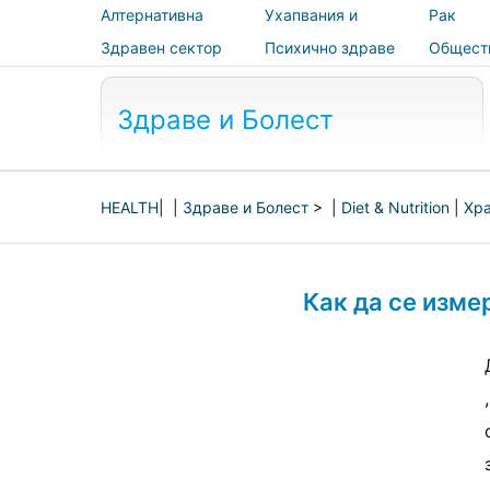
Алтернативна
Ухапвания и
Рак
медицина
ужилвания
Здравен сектор
Психично здраве
Общест
здраве 
безопас
Здраве и Болест
HEALTH
| |
Здраве и Болест
> |
Diet & Nutrition
|
Хр
Как да се изме