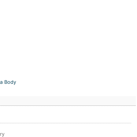
та Body
ry