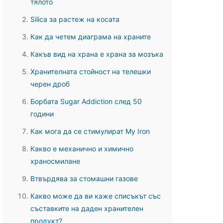
тялото
Silica за растеж на косата
Как да четем диаграма на храните
Какъв вид на храна е храна за мозъка
Хранителната стойност на телешки
черен дроб
Борбата Sugar Addiction след 50
години
Как мога да се стимулират My Iron
Какво е механично и химично
храносмилане
Втвърдява за стомашни газове
Какво може да ви каже списъкът със
съставките на даден хранителен
продукт?