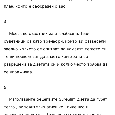
план, който е съобразен с вас.
4
Meet със съветник за отслабване. Тези
съветници са като треньори, които ви развесели
заедно колкото се опитват да намалят теглото си.
Те ви позволяват да знаете кои храни са
разрешени за диетата си и колко често трябва да
се упражнява.
5
Използвайте рецептите SureSlim диета да губят
тегло , включително агнешко , пилешко и
зеленчукови ястия . Тези ниско съдържание на