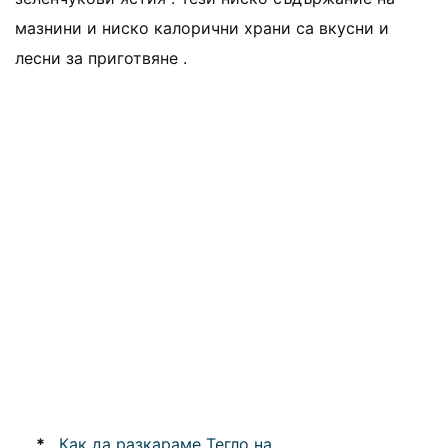
мазнини и ниско калорични храни са вкусни и
лесни за приготвяне .
*
Как да разкараме Тегло на