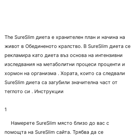
The SureSlim диета е хранителен план и начина на
живот в Обединеното кралство. В SureSlim диета се
рекламира като диета въз основа на интензивни
изследвания на метаболитни процеси проценти и
хормон на организма . Хората, които са следвали
SureSlim диета са загубили значителна част от
теглото си . Инструкции
1
Намерете SureSlim място близо до вас с
помощта на SureSlim сайта. Трябва да се