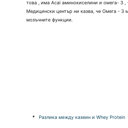
това , има Acai аминокиселини и омега- 3 ,
Медицински център ни казва, че Омега - 3 
мозъчните функции.
*
Разлика между казеин и Whey Protein