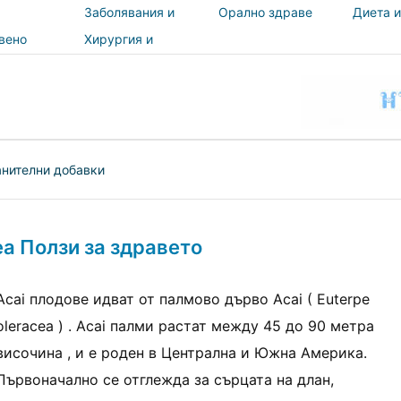
Заболявания и
Орално здраве
Диета и
лечения
вено
Хирургия и
и
процедури
ност
нителни добавки
ea Ползи за здравето
Acai плодове идват от палмово дърво Acai ( Euterpe
oleracea ) . Acai палми растат между 45 до 90 метра
височина , и е роден в Централна и Южна Америка.
Първоначално се отглежда за сърцата на длан,