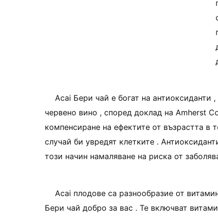
Acai Бери чай е богат на антиоксиданти ,
червено вино , според доклад на Amherst C
компенсиране на ефектите от възрастта в те
случай би увредят клетките . Антиоксидант
този начин намаляване на риска от заболяв
Acai плодове са разнообразие от витамин
Бери чай добро за вас . Те включват витами