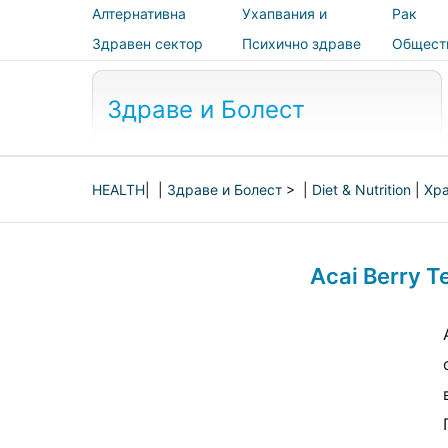
Алтернативна
Ухапвания и
Рак
медицина
ужилвания
Здравен сектор
Психично здраве
Общест
здраве 
безопас
Здраве и Болест
HEALTH
| |
Здраве и Болест
> |
Diet & Nutrition
|
Хра
Acai Berry T