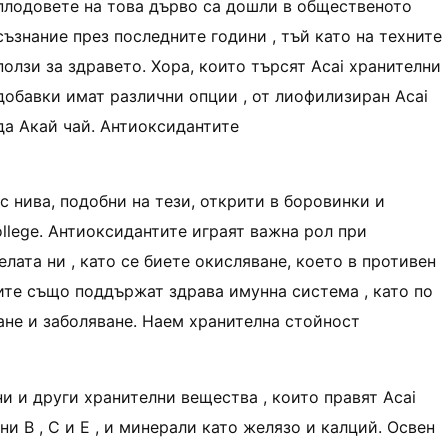
плодовете на това дърво са дошли в общественото
съзнание през последните години , тъй като на техните
ползи за здравето. Хора, които търсят Acai хранителни
добавки имат различни опции , от лиофилизиран Acai
да Акай чай. Антиоксидантите
 с нива, подобни на тези, открити в боровинки и
ollege. Антиоксидантите играят важна рол при
лата ни , като се биете окисляване, което в противен
ите също поддържат здрава имунна система , като по
ане и заболяване. Наем хранителна стойност
и и други хранителни вещества , които правят Acai
ни В , С и Е , и минерали като желязо и калций. Освен