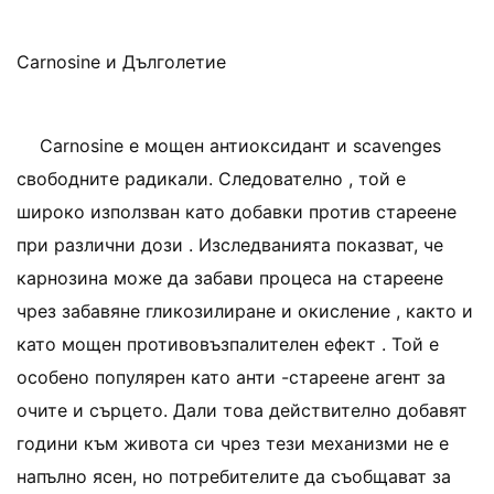
Carnosine и Дълголетие
Carnosine е мощен антиоксидант и scavenges
свободните радикали. Следователно , той е
широко използван като добавки против стареене
при различни дози . Изследванията показват, че
карнозина може да забави процеса на стареене
чрез забавяне гликозилиране и окисление , както и
като мощен противовъзпалителен ефект . Той е
особено популярен като анти -стареене агент за
очите и сърцето. Дали това действително добавят
години към живота си чрез тези механизми не е
напълно ясен, но потребителите да съобщават за