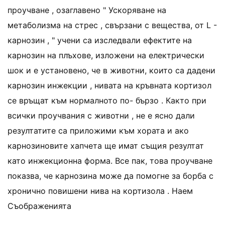
проучване , озаглавено " Ускоряване на
метаболизма на стрес , свързани с вещества, от L -
карнозин , " учени са изследвали ефектите на
карнозин на плъхове, изложени на електрически
шок и е установено, че в животни, които са дадени
карнозин инжекции , нивата на кръвната кортизол
се връщат към нормалното по- бързо . Както при
всички проучвания с животни , не е ясно дали
резултатите са приложими към хората и ако
карнозиновите хапчета ще имат същия резултат
като инжекционна форма. Все пак, това проучване
показва, че карнозина може да помогне за борба с
хронично повишени нива на кортизола . Наем
Съображенията