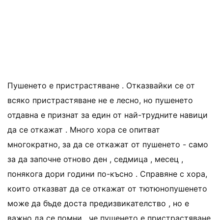
Пушенето е пристрастяване . Отказвайки се от
всяко пристрастяване не е лесно, но пушенето
отдавна е признат за един от най-трудните навици
да се откажат . Много хора се опитват
многократно, за да се откажат от пушенето - само
за да започне отново ден , седмица , месец ,
понякога дори години по-късно . Справяне с хора,
които отказват да се откажат от тютюнопушенето
може да бъде доста предизвикателство , но е
важно да се помни , че пушенето е пристрастяване.