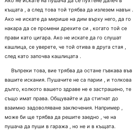
Ако не искате на пушача да се пухтене далеч в
къщата , а след това той трябва да излезем навън .
Ако не искате да мирише на дим върху него, да го
накара да се промени дрехите си , когато той се
прави като цигара. Ако не искате да го слушат
кашлица, се уверете, че той отива в друга стая ,
след като започва кашлицата .
Въпреки това, вие трябва да остане гъвкава във
вашите искания. Пушачите не са парии , и толкова
дълго, колкото вашето здраве не е застрашено, те
също имат права. Общувайте и да стигнат до
взаимно задоволяване заключения. Например ,
може би ще трябва да решите заедно , че на
пушача да пуши в гаража , но не и в къщата.