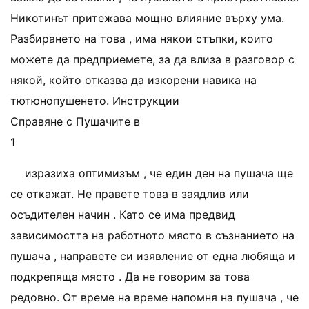
Никотинът притежава мощно влияние върху ума.
Разбирането на това , има някои стъпки, които
можете да предприемете, за да влиза в разговор с
някой, който отказва да изкорени навика на
тютюнопушенето. Инструкции
Справяне с Пушачите в
1
изразиха оптимизъм , че един ден на пушача ще
се откажат. Не правете това в заядлив или
осъдителен начин . Като се има предвид
зависимостта на работното място в съзнанието на
пушача , направете си изявление от една любяща и
подкрепяща място . Да не говорим за това
редовно. От време на време напомня на пушача , че