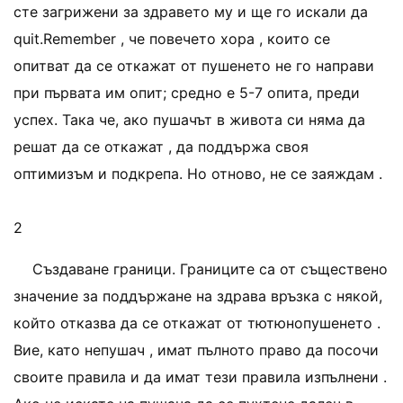
сте загрижени за здравето му и ще го искали да
quit.Remember , че повечето хора , които се
опитват да се откажат от пушенето не го направи
при първата им опит; средно е 5-7 опита, преди
успех. Така че, ако пушачът в живота си няма да
решат да се откажат , да поддържа своя
оптимизъм и подкрепа. Но отново, не се заяждам .
2
Създаване граници. Границите са от съществено
значение за поддържане на здрава връзка с някой,
който отказва да се откажат от тютюнопушенето .
Вие, като непушач , имат пълното право да посочи
своите правила и да имат тези правила изпълнени .