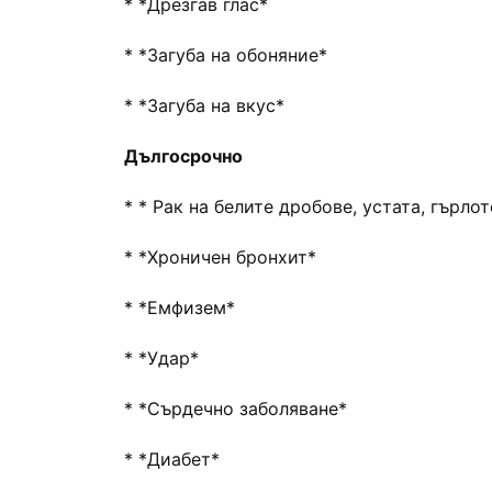
* *Дрезгав глас*
* *Загуба на обоняние*
* *Загуба на вкус*
Дългосрочно
* * Рак на белите дробове, устата, гърло
* *Хроничен бронхит*
* *Емфизем*
* *Удар*
* *Сърдечно заболяване*
* *Диабет*