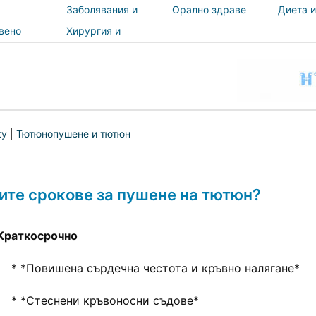
Заболявания и
Орално здраве
Диета и
лечения
вено
Хирургия и
и
процедури
ност
ty
|
Тютюнопушене и тютюн
ките срокове за пушене на тютюн?
Краткосрочно
* *Повишена сърдечна честота и кръвно налягане*
* *Стеснени кръвоносни съдове*