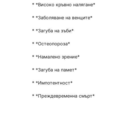
* *Високо кръвно налягане*
* *Заболяване на венците*
* *Загуба на зъби*
* *Остеопороза*
* *Намалено зрение*
* *Загуба на памет*
* *Импотентност*
* *Преждевременна смърт*