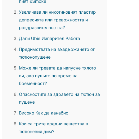
пият &Smoke
Увеличава ли никотиновият пластир
депресията или тревожността и
раздразнителността?
Дали Ubie Изпарител Работа
Предимствата на въздържането от
тютюнопушене
Може ли тревата да напусне тялото
ви, ако пушите по време на
бременност?
Опасностите за здравето на тютюн за
пушене
Високо Как да канабис
Кои са трите вредни вещества в
тютюневия дим?