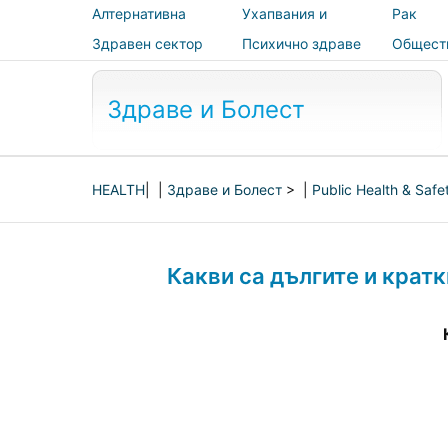
Алтернативна
Ухапвания и
Рак
медицина
ужилвания
Здравен сектор
Психично здраве
Общест
здраве 
безопас
Здраве и Болест
HEALTH
| |
Здраве и Болест
> |
Public Health & Safe
Какви са дългите и крат