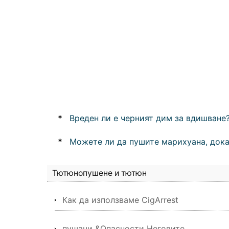
*
Вреден ли е черният дим за вдишване
*
Можете ли да пушите марихуана, дока
Тютюнопушене и тютюн
Как да използваме CigArrest
пушачи &Опасности Неговите