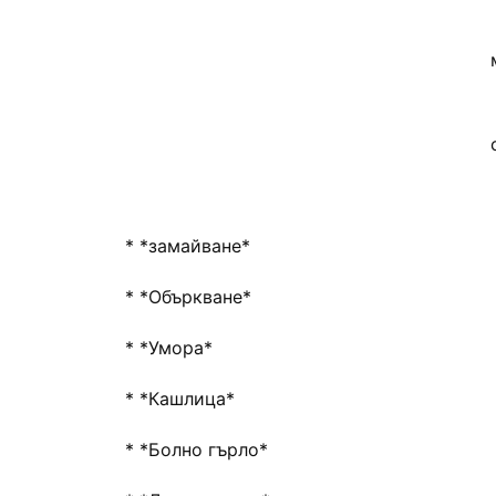
* *замайване*
* *Объркване*
* *Умора*
* *Кашлица*
* *Болно гърло*