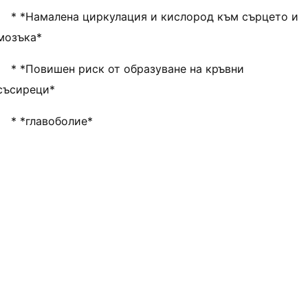
* *Намалена циркулация и кислород към сърцето и
мозъка*
* *Повишен риск от образуване на кръвни
съсиреци*
* *главоболие*