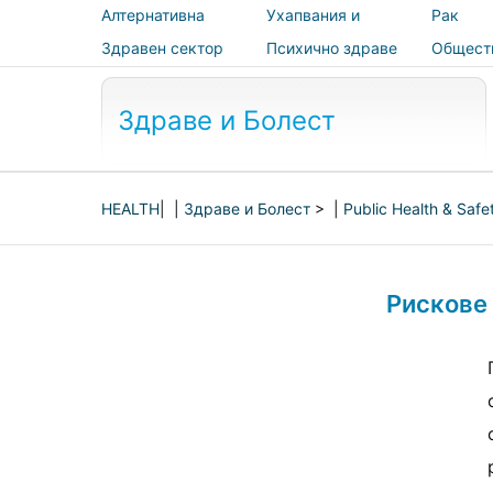
Алтернативна
Ухапвания и
Рак
медицина
ужилвания
Здравен сектор
Психично здраве
Общест
здраве 
безопас
Здраве и Болест
HEALTH
| |
Здраве и Болест
> |
Public Health & Safe
Рискове 