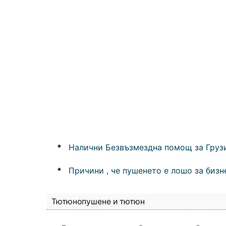
*
Налични Безвъзмездна помощ за Груз
*
Причини , че пушенето е лошо за бизн
Тютюнопушене и тютюн