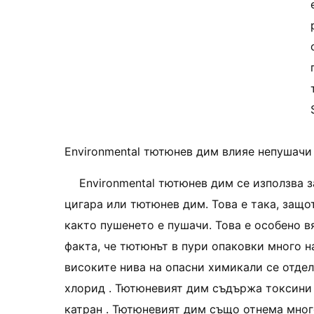
Environmental тютюнев дим влияе непушачи 
Environmental тютюнев дим се използва з
цигара или тютюнев дим. Това е така, защо
както пушенето е пушачи. Това е особено в
факта, че тютюнът в пури опаковки много на
високите нива на опасни химикали се отделя
хлорид . Тютюневият дим съдържа токсини и
катран . Тютюневият дим също отнема много