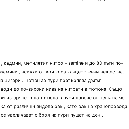
, кадмий, метилетил нитро - samine и до 80 пъти по-
замини , всички от които са канцерогенни вещества.
а цигари . Тютюн за пури претърпява дълъг
 води до по-високи нива на нитрати в тютюна. Също
ви изгарянето на тютюна в пури повече от непълна че
ска от различни видове рак , като рак на хранопровода
 се увеличават с броя на пури пушат на ден .