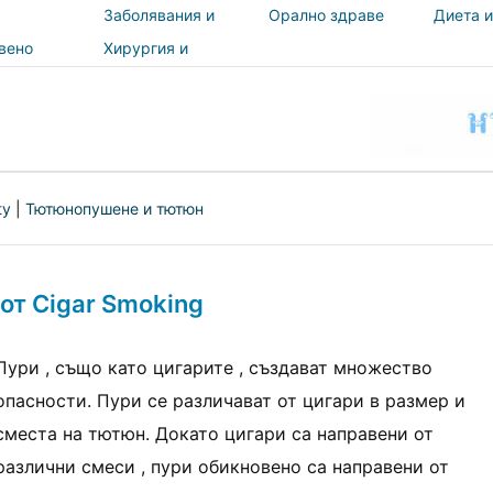
Заболявания и
Орално здраве
Диета и
лечения
вено
Хирургия и
и
процедури
ност
ty
|
Тютюнопушене и тютюн
от Cigar Smoking
Пури , също като цигарите , създават множество
опасности. Пури се различават от цигари в размер и
сместа на тютюн. Докато цигари са направени от
различни смеси , пури обикновено са направени от