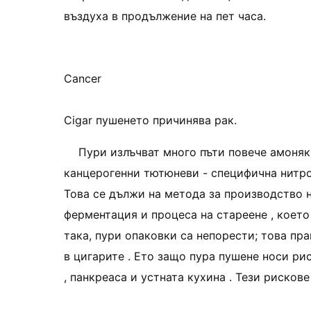
въздуха в продължение на пет часа.
Cancer
Cigar пушенето причинява рак.
Пури излъчват много пъти повече амоняк 
канцерогенни тютюневи - специфична нитро
Това се дължи на метода за производство н
ферментация и процеса на стареене , което
така, пури опаковки са непорести; това пра
в цигарите . Ето защо пура пушене носи ри
, панкреаса и устната кухина . Тези рискове