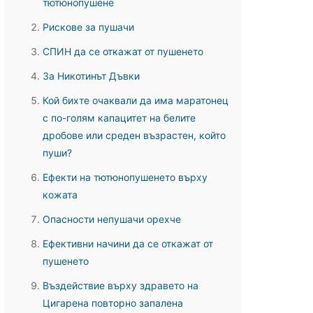
тютюнопушене
Рискове за пушачи
СПИН да се откажат от пушенето
За Никотинът Дъвки
Кой бихте очаквали да има маратонец
с по-голям капацитет на белите
дробове или среден възрастен, който
пуши?
Ефекти на тютюнопушенето върху
кожата
Опасности непушачи орехче
Ефективни начини да се откажат от
пушенето
Въздействие върху здравето на
Цигарена повторно запалена