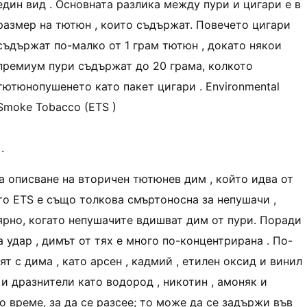
един вид . Основната разлика между пури и цигари е в
размер на тютюн , които съдържат. Повечето цигари
съдържат по-малко от 1 грам тютюн , докато някои
премиум пури съдържат до 20 грама, колкото
тютюнопушенето като пакет цигари . Environmental
Smoke Tobacco (ETS )
.
а описване на вторичен тютюнев дим , който идва от
то ETS е също толкова смъртоносна за непушачи ,
ярно, когато непушачите вдишват дим от пури. Поради
 удар , димът от тях е много по-концентрирана . По-
т с дима , като арсен , кадмий , етилен оксид и винил
 дразнители като водород , никотин , амоняк и
 време, за да се разсее; то може да се задържи във