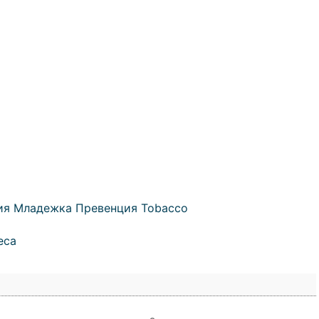
ия Младежка Превенция Tobacco
еса