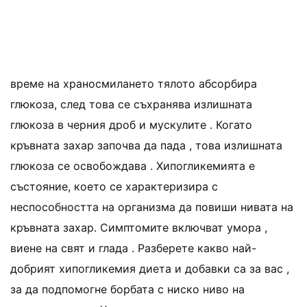
време на храносмилането тялото абсорбира
глюкоза, след това се съхранява излишната
глюкоза в черния дроб и мускулите . Когато
кръвната захар започва да пада , това излишната
глюкоза се освобождава . Хипогликемията е
състояние, което се характеризира с
неспособността на организма да повиши нивата на
кръвната захар. Симптомите включват умора ,
виене на свят и глада . Разберете какво най-
добрият хипогликемия диета и добавки са за вас ,
за да подпомогне борбата с ниско ниво на