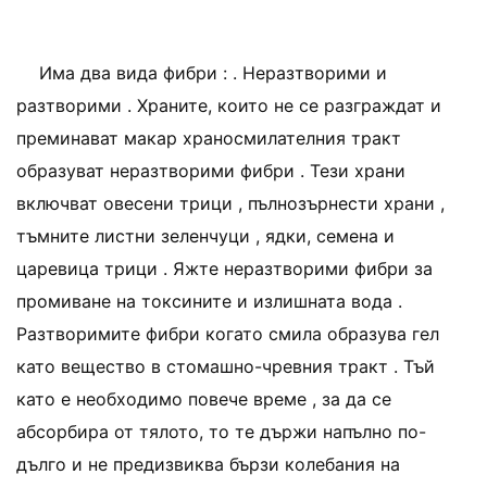
Има два вида фибри : . Неразтворими и
разтворими . Храните, които не се разграждат и
преминават макар храносмилателния тракт
образуват неразтворими фибри . Тези храни
включват овесени трици , пълнозърнести храни ,
тъмните листни зеленчуци , ядки, семена и
царевица трици . Яжте неразтворими фибри за
промиване на токсините и излишната вода .
Разтворимите фибри когато смила образува гел
като вещество в стомашно-чревния тракт . Тъй
като е необходимо повече време , за да се
абсорбира от тялото, то те държи напълно по-
дълго и не предизвиква бързи колебания на