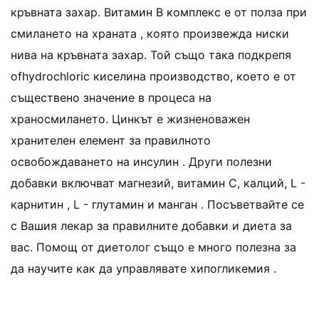
кръвната захар. Витамин B комплекс е от полза при
смилането на храната , която произвежда ниски
нива на кръвната захар. Той също така подкрепя
ofhydrochloric киселина производство, което е от
съществено значение в процеса на
храносмилането. Цинкът е жизненоважен
хранителен елемент за правилното
освобождаването на инсулин . Други полезни
добавки включват магнезий, витамин С, калций, L -
карнитин , L - глутамин и манган . Посъветвайте се
с Вашия лекар за правилните добавки и диета за
вас. Помощ от диетолог също е много полезна за
да научите как да управлявате хипогликемия .