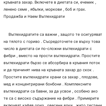
кръвната захар. Включете в диетата си, ечемик ,
ленено семе , ябълки, моркови , боб и грах.
Продажба и Наем Въглехидрати
Въглехидратите са важни , защото те осигуряват
на тялото с гориво . Съсредоточете се върху това
число в диетата си по-сложни въглехидрати с
фибри , вместо на прости въглехидрати. Простите
въглехидрати бързо се абсорбира в кръвния поток
и да причинят нива на кръвната захар до скок .
Простите въглехидрати храни са захар , плодове,
мед и концентрирани бонбони . Комплексните
въглехидрати са бавни, за да усвои , особено ако
те са с високо съдържание на фибри . Примерите
включват кафяв ориз , овесени ядки , жито тестени