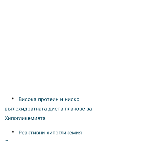
*
Висока протеин и ниско
въглехидратната диета планове за
Хипогликемията
*
Реактивни хипогликемия