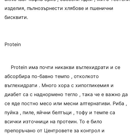
изделия, пълнозърнести хлябове и пшенични
бисквити.
Protein
Protein има почти никакви въглехидрати и се
абсорбира по-бавно темпо , отколкото
въглехидрати . Много хора с хипогликемия и
диабет са с наднормено тегло , така че е важно да
се яде постно месо или месни алтернативи. Риба ,
пуйка , пиле, яйчни белтъци , тофу и темпе са
всички източници на протеин. То е било
препоръчано от Центровете за контрол и