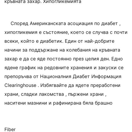
кръвната захар. Хипогликемията
Според Американската асоциация по диабет ,
хипогликемия е състояние, което се случва с почти
всеки, който е диабетик. Един от най-добрите
начини за поддържане на колебания на кръвната
захар е да се яде постоянно през целия ден. Едно
ядене график на редовните хранения и закуски се
препоръчва от Националния Диабет Информация
Clearinghouse . Избягвайте да ядете преработени
храни, сладки лакомства , пържени храни ,
наситени мазнини и рафинирана бяла брашно
Fiber