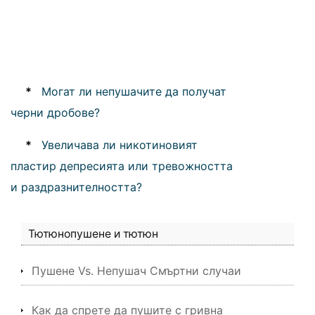
*
Могат ли непушачите да получат
черни дробове?
*
Увеличава ли никотиновият
пластир депресията или тревожността
и раздразнителността?
Тютюнопушене и тютюн
Пушене Vs. Непушач Смъртни случаи
Как да спрете да пушите с гривна