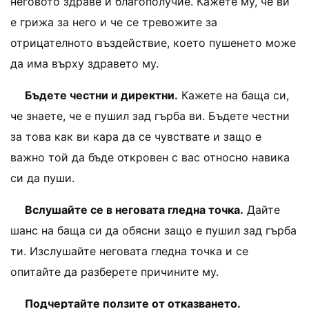
неговото здраве и благополучие. Кажете му, че ви
е грижа за него и че се тревожите за
отрицателното въздействие, което пушенето може
да има върху здравето му.
Бъдете честни и директни.
Кажете на баща си,
че знаете, че е пушил зад гърба ви. Бъдете честни
за това как ви кара да се чувствате и защо е
важно той да бъде откровен с вас относно навика
си да пуши.
Вслушайте се в неговата гледна точка.
Дайте
шанс на баща си да обясни защо е пушил зад гърба
ти. Изслушайте неговата гледна точка и се
опитайте да разберете причините му.
Подчертайте ползите от отказването.