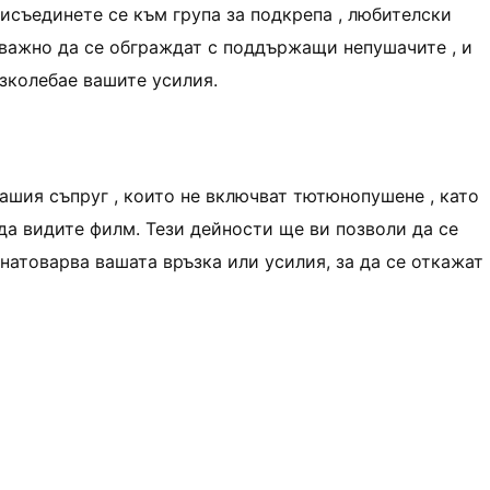
рисъединете се към група за подкрепа , любителски
 важно да се обграждат с поддържащи непушачите , и
зколебае вашите усилия.
ашия съпруг , които не включват тютюнопушене , като
 да видите филм. Тези дейности ще ви позволи да се
 натоварва вашата връзка или усилия, за да се откажат