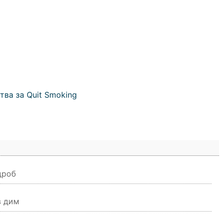
ва за Quit Smoking
дроб
в дим