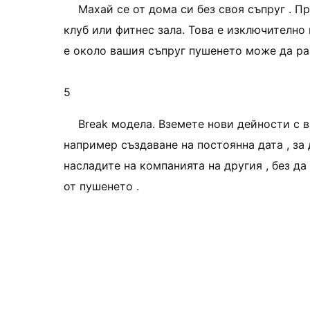
Махай се от дома си без своя съпруг . П
клуб или фитнес зала. Това е изключително
е около вашия съпруг пушенето може да ра
5
Break модела. Вземете нови дейности с в
например създаване на постоянна дата , за
насладите на компанията на другия , без да
от пушенето .