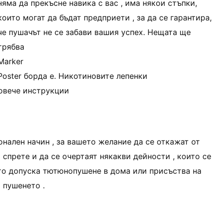
няма да прекъсне навика с вас , има някои стъпки,
които могат да бъдат предприети , за да се гарантира,
че пушачът не се забави вашия успех. Нещата ще
трябва
Marker
Poster борда е. Никотиновите лепенки
овече инструкции
ионален начин , за вашето желание да се откажат от
спрете и да се очертаят някакви дейности , които се
ато допуска тютюнопушене в дома или присъства на
 пушенето .