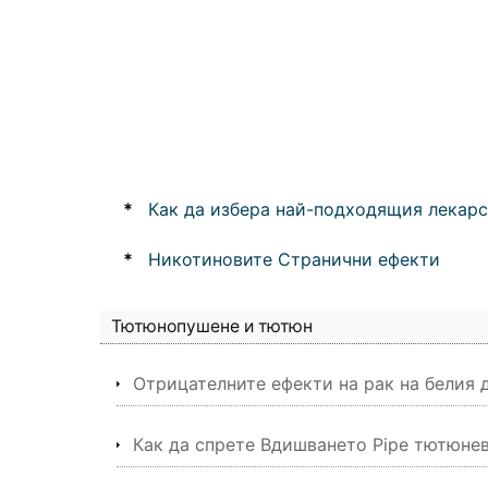
*
Как да избера най-подходящия лекарст
*
Никотиновите Странични ефекти
Тютюнопушене и тютюн
Отрицателните ефекти на рак на белия 
Как да спрете Вдишването Pipe тютюне