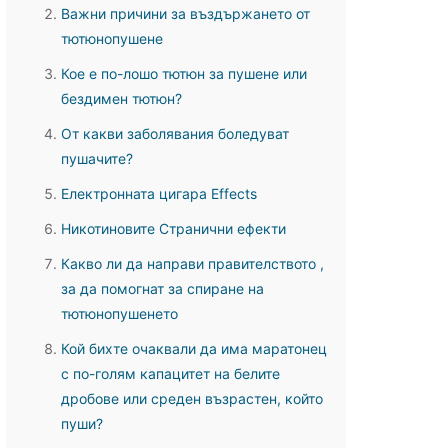
Важни причини за въздържането от
тютюнопушене
Кое е по-лошо тютюн за пушене или
бездимен тютюн?
От какви заболявания боледуват
пушачите?
Електронната цигара Effects
Никотиновите Странични ефекти
Какво ли да направи правителството ,
за да помогнат за спиране на
тютюнопушенето
Кой бихте очаквали да има маратонец
с по-голям капацитет на белите
дробове или среден възрастен, който
пуши?