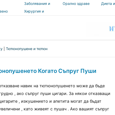
Заболявания и
Орално здраве
Диета и
лечения
вено
Хирургия и
и
процедури
ност
ty
|
Тютюнопушене и тютюн
тюнопушенето Когато Съпруг Пуши
отказване навик на тютюнопушенето може да бъде
трудно , ако съпруг пуши цигари. За някои отказващи
цигарите , изкушението и апетита могат да бъдат
увеличени , като живеят с пушач . Ако вашият съпруг