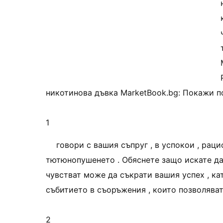
никотинова дъвка MarketBook.bg: Покажи п
1
говори с вашия съпруг , в успокои , рац
тютюнопушенето . Обяснете защо искате да 
чувстват може да съкрати вашия успех , к
събитието в съоръжения , които позволяват
2