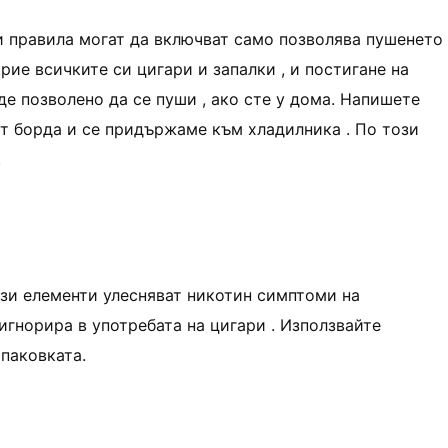
зи правила могат да включват само позволява пушенето
крие всичките си цигари и запалки , и постигане на
де позволено да се пуши , ако сте у дома. Напишете
ат борда и се придържаме към хладилника . По този
.
ези елементи улесняват никотин симптоми на
игнорира в употребата на цигари . Използвайте
паковката.