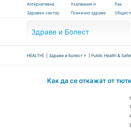
Алтернативна
Ухапвания и
Рак
медицина
ужилвания
Здравен сектор
Психично здраве
Общест
здраве 
безопас
Здраве и Болест
HEALTH
| |
Здраве и Болест
> |
Public Health & Safe
Как да се откажат от тю