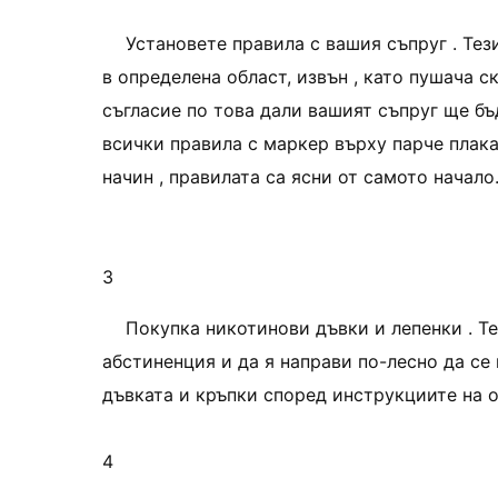
Установете правила с вашия съпруг . Те
в определена област, извън , като пушача с
съгласие по това дали вашият съпруг ще бъ
всички правила с маркер върху парче плак
начин , правилата са ясни от самото начало
3
Покупка никотинови дъвки и лепенки . Т
абстиненция и да я направи по-лесно да се 
дъвката и кръпки според инструкциите на о
4