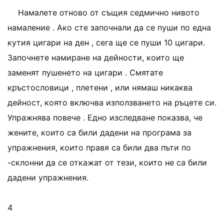
Намалете отново от същия седмично нивото
намаление . Ако сте започнали да се пуши по една
кутия цигари на ден , сега ще се пуши 10 цигари.
Започнете намиране на дейности, които ще
заменят пушенето на цигари . Смятате
кръстословици , плетени , или нямаш никаква
дейност, която включва използването на ръцете си.
Упражнява повече . Едно изследване показва, че
жените, които са били дадени на програма за
упражнения, които правя са били два пъти по
-склонни да се откажат от тези, които не са били
дадени упражнения.
4