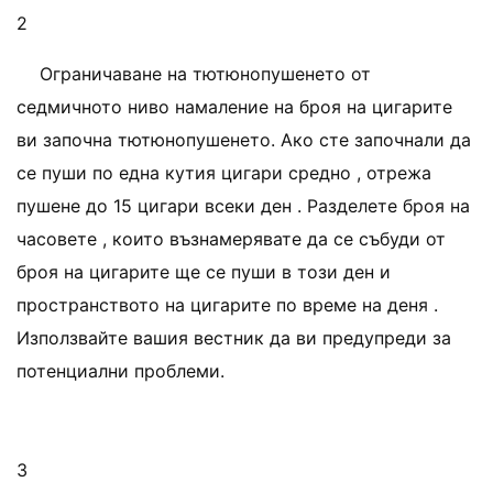
2
Ограничаване на тютюнопушенето от
седмичното ниво намаление на броя на цигарите
ви започна тютюнопушенето. Ако сте започнали да
се пуши по една кутия цигари средно , отрежа
пушене до 15 цигари всеки ден . Разделете броя на
часовете , които възнамерявате да се събуди от
броя на цигарите ще се пуши в този ден и
пространството на цигарите по време на деня .
Използвайте вашия вестник да ви предупреди за
потенциални проблеми.
3