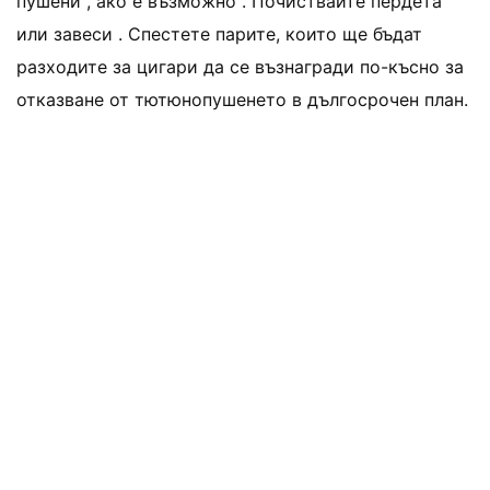
пушени , ако е възможно . Почиствайте пердета
или завеси . Спестете парите, които ще бъдат
разходите за цигари да се възнагради по-късно за
отказване от тютюнопушенето в дългосрочен план.