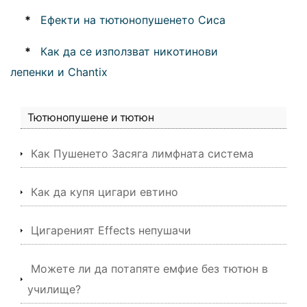
*
Ефекти на тютюнопушенето Сиса
*
Как да се използват никотинови
лепенки и Chantix
Тютюнопушене и тютюн
Как Пушенето Засяга лимфната система
Как да купя цигари евтино
Цигареният Effects непушачи
Можете ли да потапяте емфие без тютюн в
училище?