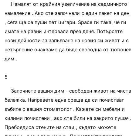
Намалят от крайния увеличение на седмичното
намаление . Ако сте започнали с един пакет на ден
, сега ще се пуши пет цигари. Space ги така, че ги
имате на равни интервали през деня. Потърсете
нови дейности за запълване на новия си живот и с
нетърпение очакваме да бъде свободна от тютюнев
дим .
5
Започнете вашия дим - свободен живот на чиста
бележка. Направете една среща да си почистват
зъбите с вашия стоматолог . Кажете си мебели и
килими почистени , ако сте били на закрито пушач.
Пребоядиса стените на стаи , където можете