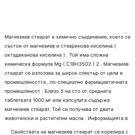
Магнезиев стеарат е химично съединение, което се
състои от магнезиев и стеаринова киселина (
октадеканова киселина ) . Той има сложна
химическа формула Mg ( C18H35O2 ) 2 . Магнезиев
стеарат се използва за широк спектър от цели в
промишлеността , по-специално фармацевтичната
промишленост . Близо 5 на сто от средната
таблетката 1000 мг или капсулата съдържа
магнезиев стеарат. Той се получава от двата
животински и растителни масла . Информацията в
Свойствата на магнезиев стеарат се корелира с