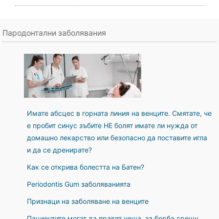
Пародонтални заболявания
Имате абсцес в горната линия на венците. Смятате, че
е пробит синус зъбите НЕ болят имате ли нужда от
домашно лекарство или безопасно да поставите игла
и да се дренирате?
Как се открива болестта на Батен?
Periodontis Gum заболяванията
Признаци на заболяване на венците
Пациентите могат да правят неща, за борба срещу