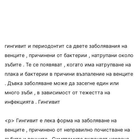
гингивит и периодонтит са двете заболявания на
венците , причинени от бактерии , натрупани около
зъбите . Те се появяват , когато има натрупване на
плака и бактерии в причини възпаление на венците
. Дъвка заболяване може да засегне един или
много зъби , в зависимост от тежестта на
инфекцията . Гингивит
<р> Гингивит е лека форма на заболяване на
венците , причинено от неправилно почистване на