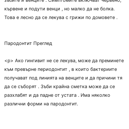
зъбите и венците . Симптомите включват червено,
кървене и подути венци , но малко да не болка.
Това е лесно да се лекува с грижи по домовете .
Пародонтит Преглед
<р> Ако гингивит не се лекува, може да преминете
към превърне периодонтит , в които бактериите
получават под линията на венците и да причини тя
да се съборят . Зъби крайна сметка може да се
разхлабят и да падне от устата . Има няколко
различни форми на пародонтит.