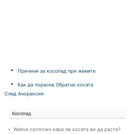
*
Причини за косопад при жените
*
Как да порасна Обратно косата
След Анорексия
Косопад
Weeve cornrows кара ли косата ви да расте?