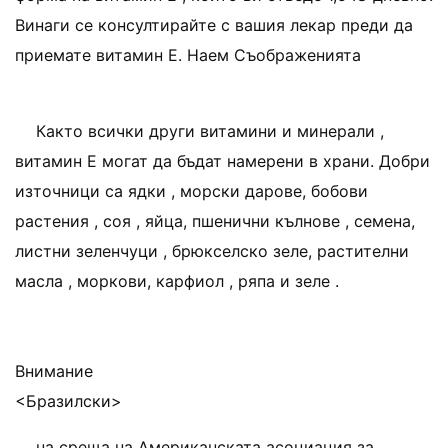
Винаги се консултирайте с вашия лекар преди да
приемате витамин Е. Наем Съображенията
Както всички други витамини и минерали ,
витамин Е могат да бъдат намерени в храни. Добри
източници са ядки , морски дарове, бобови
растения , соя , яйца, пшенични кълнове , семена,
листни зеленчуци , брюкселско зеле, растителни
масла , моркови, карфиол , ряпа и зеле .
Внимание
<Бразилски>
на среща на Американската асоциация за