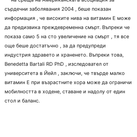
сърдечни заболявания 2004 , беше показан
информация , че високите нива на витамин Е може
да предизвика преждевременна смърт. Въпреки че
показа само 5 на сто увеличение на смърт , тя все
още беше достатъчно , за да предупреди
индустрия здравето и храненето. Въпреки това,
Benedetta Bartali RD PhD , изследовател от
университета в Йейл , заключи, че твърде малко
витамин E при възрастните хора може да ограничи
мобилността в ходене, ставане и надолу от един
стол и баланс.