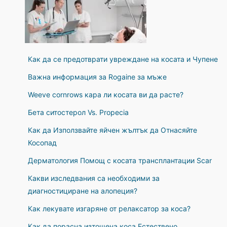
Как да се предотврати увреждане на косата и Чупене
Важна информация за Rogaine за мъже
Weeve cornrows кара ли косата ви да расте?
Бета ситостерол Vs. Propecia
Как да Използвайте яйчен жълтък да Отнасяйте
Косопад
Дерматология Помощ с косата трансплантации Scar
Какви изследвания са необходими за
диагностициране на алопеция?
Как лекувате изгаряне от релаксатор за коса?
Как да порасна изтощена коса Естествено