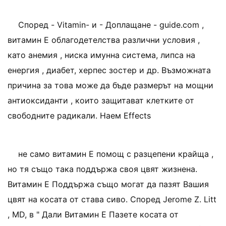
Според - Vitamin- и - Доплащане - guide.com ,
витамин E облагодетелства различни условия ,
като анемия , ниска имунна система, липса на
енергия , диабет, херпес зостер и др. Възможната
причина за това може да бъде размерът на мощни
антиоксиданти , които защитават клетките от
свободните радикали. Наем Effects
не само витамин E помощ с разцепени крайща ,
но тя също така поддържа своя цвят жизнена.
Витамин E Поддържа също могат да пазят Вашия
цвят на косата от става сиво. Според Jerome Z. Litt
, MD, в " Дали Витамин E Пазете косата от