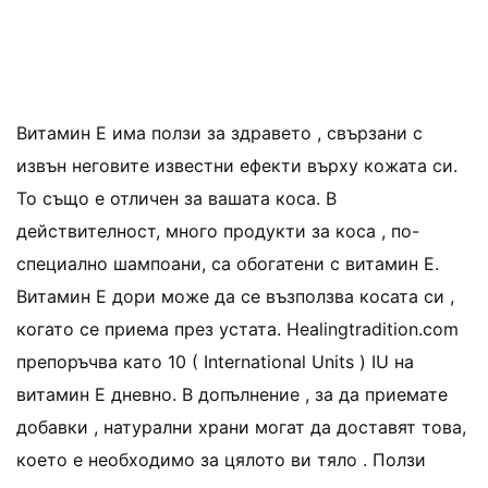
Витамин E има ползи за здравето , свързани с
извън неговите известни ефекти върху кожата си.
То също е отличен за вашата коса. В
действителност, много продукти за коса , по-
специално шампоани, са обогатени с витамин E.
Витамин E дори може да се възползва косата си ,
когато се приема през устата. Healingtradition.com
препоръчва като 10 ( International Units ) IU на
витамин Е дневно. В допълнение , за да приемате
добавки , натурални храни могат да доставят това,
което е необходимо за цялото ви тяло . Ползи