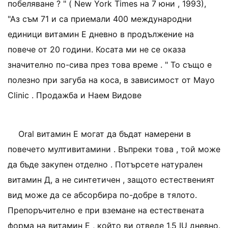
побеляване ? " ( New York Times на 7 юни , 1993),
"Аз съм 71 и са приемали 400 международни
единици витамин Е дневно в продължение на
повече от 20 години. Косата ми не се оказа
значително по-сива през това време . " То също е
полезно при загуба на коса, в зависимост от Mayo
Clinic . Продажба и Наем Видове
Oral витамин Е могат да бъдат намерени в
повечето мултивитамини . Въпреки това , той може
да бъде закупен отделно . Потърсете натурален
витамин Д, а не синтетичен , защото естественият
вид може да се абсорбира по-добре в тялото.
Препоръчително е при вземане на естествената
форма на витамин E , който ви отведе 1,5 IU дневно.