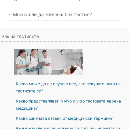
Можеш ли да живееш без тестис?
Рак на тестисите
Какво може да се случи с вас, ако лекувате рака на
тестисите си?
Какво представляват in vivo и vitro тестовата ядрена
медицина?
Какво означава ставен от медицински термини?
Възможно ли е едно момиче да получи черешата си,