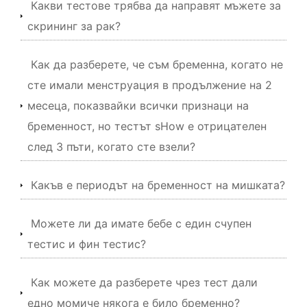
Какви тестове трябва да направят мъжете за
скрининг за рак?
Как да разберете, че съм бременна, когато не
сте имали менструация в продължение на 2
месеца, показвайки всички признаци на
бременност, но тестът sHow е отрицателен
след 3 пъти, когато сте взели?
Какъв е периодът на бременност на мишката?
Можете ли да имате бебе с един счупен
тестис и фин тестис?
Как можете да разберете чрез тест дали
едно момиче някога е било бременно?