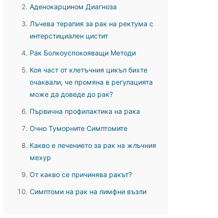
Аденокарцином Диагноза
Лъчева терапия за рак на ректума с
интерстициален цистит
Рак Болкоуспокояващи Методи
Коя част от клетъчния цикъл бихте
очаквали, че промяна в регулацията
може да доведе до рак?
Първична профилактика на рака
Очно Туморните Симптомите
Какво е лечението за рак на жлъчния
мехур
От какво се причинява ракът?
Симптоми на рак на лимфни възли