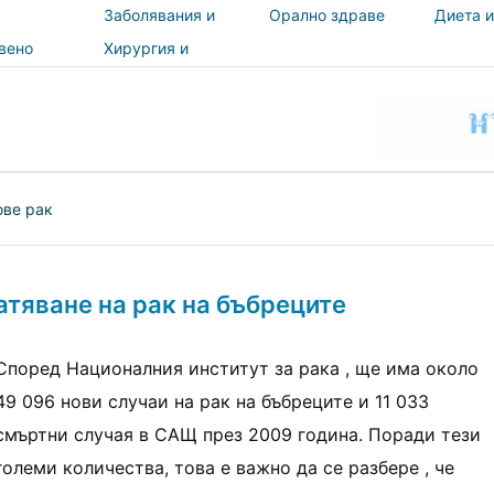
Заболявания и
Орално здраве
Диета и
лечения
вено
Хирургия и
и
процедури
ност
ове рак
атяване на рак на бъбреците
Според Националния институт за рака , ще има около
49 096 нови случаи на рак на бъбреците и 11 033
смъртни случая в САЩ през 2009 година. Поради тези
големи количества, това е важно да се разбере , че