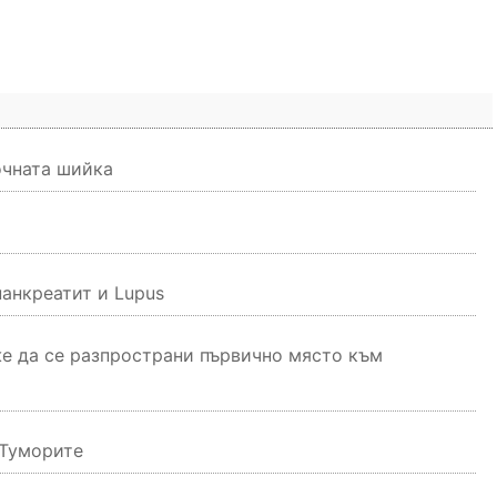
очната шийка
анкреатит и Lupus
же да се разпространи първично място към
 Туморите