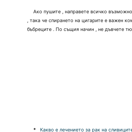
Ако пушите , направете всичко възможно 
, така че спирането на цигарите е важен ко
бъбреците . По същия начин , не дъвчете т
*
Какво е лечението за рак на сливицит