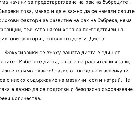
има начини за предотвратяване на рак на бъбреците .
Въпреки това, макар и да е важно да се намали своите
рискови фактори за развитие на рак на бъбрека, няма
гаранции, тъй като някои хора са по-податливи на
рискови фактори , отколкото други. Диета
Фокусирайки се върху вашата диета е един от
еците . Изберете диета, богата на растителни храни,
 . Яжте голямо разнообразие от плодове и зеленчуци.
 са с ниско съдържание на мазнини, сол и натрий. Не
 така е важно да се подготви и безопасно съхраняване
рени количества.