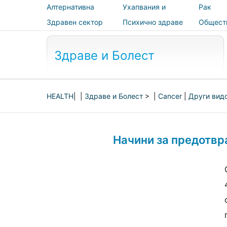
Алтернативна
Ухапвания и
Рак
медицина
ужилвания
Здравен сектор
Психично здраве
Общест
здраве 
безопас
Здраве и Болест
HEALTH
| |
Здраве и Болест
> |
Cancer
|
Други вид
Начини за предотвр