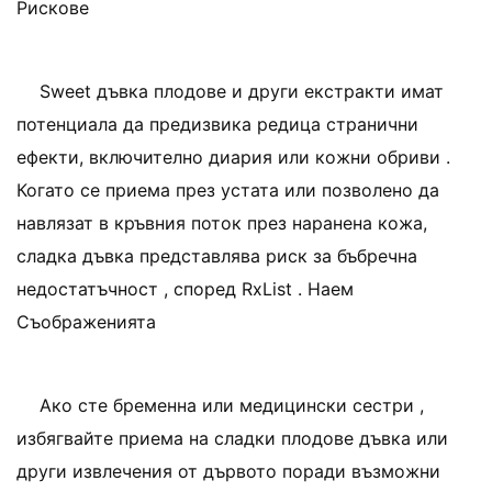
Рискове
Sweet дъвка плодове и други екстракти имат
потенциала да предизвика редица странични
ефекти, включително диария или кожни обриви .
Когато се приема през устата или позволено да
навлязат в кръвния поток през наранена кожа,
сладка дъвка представлява риск за бъбречна
недостатъчност , според RxList . Наем
Съображенията
Ако сте бременна или медицински сестри ,
избягвайте приема на сладки плодове дъвка или
други извлечения от дървото поради възможни