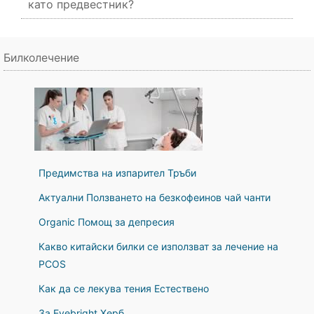
като предвестник?
Билколечение
Предимства на изпарител Тръби
Актуални Ползването на безкофеинов чай ​​чанти
Organic Помощ за депресия
Какво китайски билки се използват за лечение на
PCOS
Как да се лекува тения Естествено
За Eyebright Херб