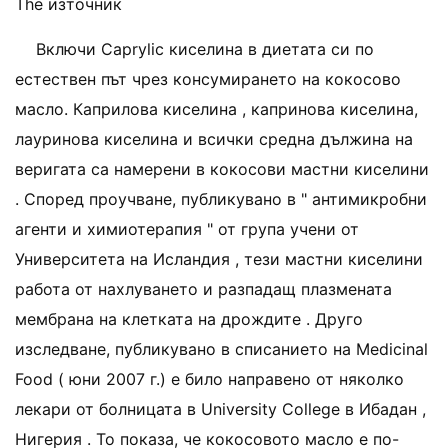
The източник
Включи Caprylic киселина в диетата си по
естествен път чрез консумирането на кокосово
масло. Каприлова киселина , капринова киселина,
лауринова киселина и всички средна дължина на
веригата са намерени в кокосови мастни киселини
. Според проучване, публикувано в " антимикробни
агенти и химиотерапия " от група учени от
Университета на Исландия , тези мастни киселини
работа от нахлуването и разпадащ плазмената
мембрана на клетката на дрождите . Друго
изследване, публикувано в списанието на Medicinal
Food ( юни 2007 г.) е било направено от няколко
лекари от болницата в University College в Ибадан ,
Нигерия . То показа, че кокосовото масло е по-