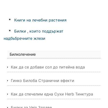
*
Книги на лечебни растения
*
Билки , които поддържат
надбъбречните жлези
Билколечение
Как да се добави сол до питейна вода
Гинко Билоба Странични ефекти
Как да спечелим една Сухи Herb Тинктура
Билки за Vein Здраве