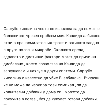
Caprylic киселина често се използва за да помогне
балансират чревен проблем мая. Кандида албиканс
стои в храносмилателния тракт и вагината заедно
с други полезни микроби. Околната среда,
здравето и диетични фактори могат да причинят
дисбаланс , което позволява на Кандида да
заглушавам и нахлуе в други системи. Caprylic
киселина е известно да убие В. албиканс . Въпреки
че не може да изолира този химикал , за да
хранителни добавки у дома си , можете да
получите в полза , без да купуват готови добавки.