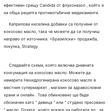
ефективен срещу Candida от флуконазол , който е
на обща рецепта противогъбични медикаменти.
Каприлова киселина добавки са получени от
кокосово масло, така че можете да си получиш
направо от източника. <Бразилски> продажба,
покупка, Strategy
Следвайте схема, която включва дневната
консумация на кокосово масло. Можете да
намерите Нехидрогенирана кокосово масло в
местния супермаркет , магазин за здравословни
храни и онлайн . Това обикновено ще бъде
обозначен като " девица " или " студено пресовано
" масло. Дозата , която искате да работите до , за