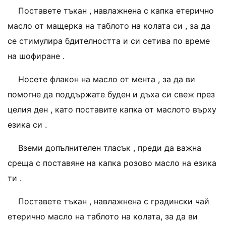
Поставете тъкан , навлажнена с капка етерично
масло от мащерка на таблото на колата си , за да
се стимулира бдителността и си сетива по време
на шофиране .
Носете флакон на масло от мента , за да ви
помогне да поддържате буден и дъха си свеж през
целия ден , като поставите капка от маслото върху
езика си .
Вземи допълнителен тласък , преди да важна
среща с поставяне на капка розово масло на езика
ти .
Поставете тъкан , навлажнена с градински чай
етерично масло на таблото на колата, за да ви