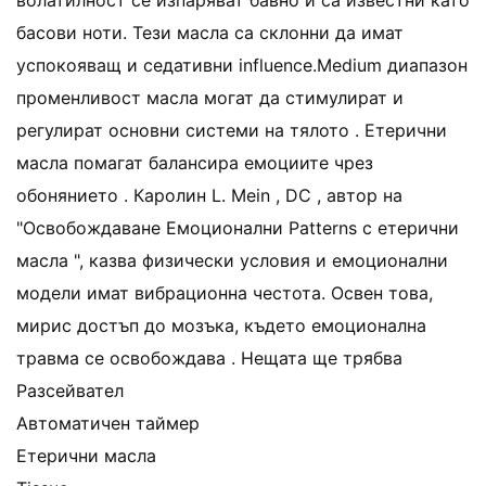
волатилност се изпаряват бавно и са известни като
басови ноти. Тези масла са склонни да имат
успокояващ и седативни influence.Medium диапазон
променливост масла могат да стимулират и
регулират основни системи на тялото . Етерични
масла помагат балансира емоциите чрез
обонянието . Каролин L. Mein , DC , автор на
"Освобождаване Емоционални Patterns с етерични
масла ", казва физически условия и емоционални
модели имат вибрационна честота. Освен това,
мирис достъп до мозъка, където емоционална
травма се освобождава . Нещата ще трябва
Разсейвател
Автоматичен таймер
Етерични масла