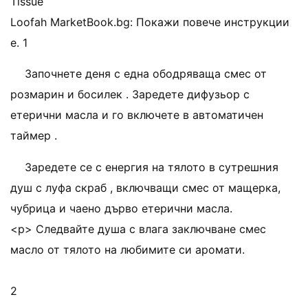
Tissue
Loofah MarketBook.bg: Покажи повече инструкции
е. 1
Започнете деня с една ободряваща смес от
розмарин и босилек . Заредете дифузьор с
етерични масла и го включете в автоматичен
таймер .
Заредете се с енергия на тялото в сутрешния
душ с луфа скраб , включващи смес от мащерка,
чубрица и чаено дърво етерични масла.
<р> Следвайте душа с влага заключване смес
масло от тялото на любимите си аромати.
2