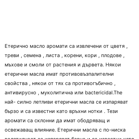
Етерично масло аромати са извлечени от цветя ,
треви , семена , листа , корени, кори , плодове ,
мъхове и смоли от растения и дървета. Някои
етерични масла имат противовъзпалителни
свойства , някои от тях са противогъбично ,
антивирусно , муколитична или bactericidal.The
най- силно летливи етерични масла се изпаряват
бързо и са известни като връхни нотки . Тези
аромати са склонни да имат ободряващ и
освежаващ влияние. Етерични масла с по-ниска