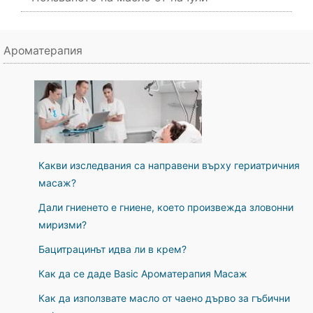
Ароматерапия
Какви изследвания са направени върху гериатричния
масаж?
Дали гниенето е гниене, което произвежда зловонни
миризми?
Бацитрацинът идва ли в крем?
Как да се даде Basic Ароматерапия Масаж
Как да използвате масло от чаено дърво за гъбични