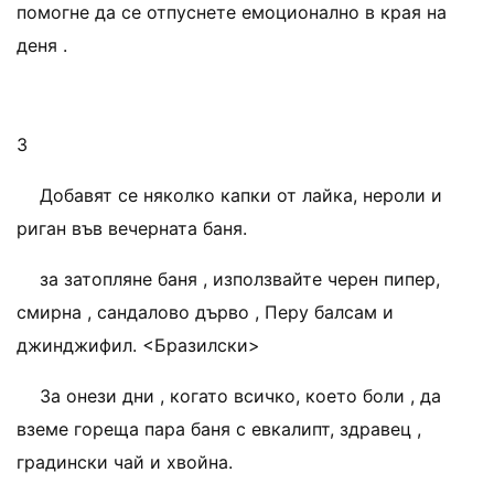
помогне да се отпуснете емоционално в края на
деня .
3
Добавят се няколко капки от лайка, нероли и
риган във вечерната баня.
за затопляне баня , използвайте черен пипер,
смирна , сандалово дърво , Перу балсам и
джинджифил. <Бразилски>
За онези дни , когато всичко, което боли , да
вземе гореща пара баня с евкалипт, здравец ,
градински чай и хвойна.