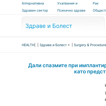
Алтернативна
Ухапвания и
Рак
медицина
ужилвания
Здравен сектор
Психично здраве
Общест
здраве 
безопас
Здраве и Болест
HEALTH
| |
Здраве и Болест
> |
Surgery & Procedur
Дали спазмите при имплантир
като предс