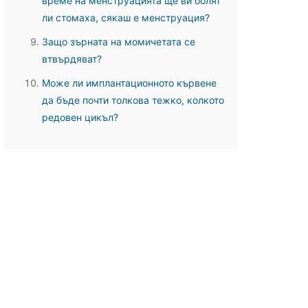
време на менструацията ще ви болят
ли стомаха, сякаш е менструация?
Защо зърната на момичетата се
втвърдяват?
Може ли имплантационното кървене
да бъде почти толкова тежко, колкото
редовен цикъл?