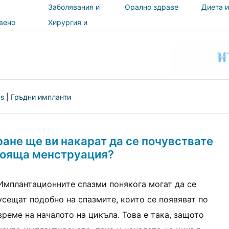
Заболявания и
Орално здраве
Диета и
лечения
вено
Хирургия и
и
процедури
ност
es
|
Гръдни импланти
ане ще ви накарат да се почувствате
тояща менструация?
Имплантационните спазми понякога могат да се
усещат подобно на спазмите, които се появяват по
време на началото на цикъла. Това е така, защото