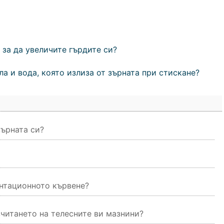
за да увеличите гърдите си?
а и вода, която излиза от зърната при стискане?
зърната си?
антационното кървене?
зчитането на телесните ви мазнини?