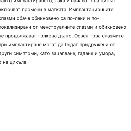
както имплантирането, така и началото на цикъл
включват промени в матката. Имплантационните
спазми обаче обикновено са по-леки и по-
локализирани от менструалните спазми и обикновено
не продължават толкова дълго. Освен това спазмите
при имплантиране могат да бъдат придружени от
други симптоми, като зацапване, гадене и умора,
о на цикъла.