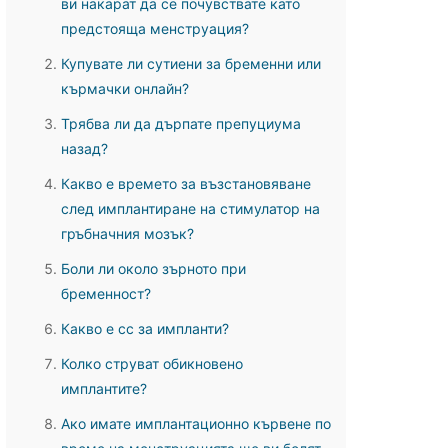
ви накарат да се почувствате като
предстояща менструация?
Купувате ли сутиени за бременни или
кърмачки онлайн?
Трябва ли да дърпате препуциума
назад?
Какво е времето за възстановяване
след имплантиране на стимулатор на
гръбначния мозък?
Боли ли около зърното при
бременност?
Какво е cc за импланти?
Колко струват обикновено
имплантите?
Ако имате имплантационно кървене по