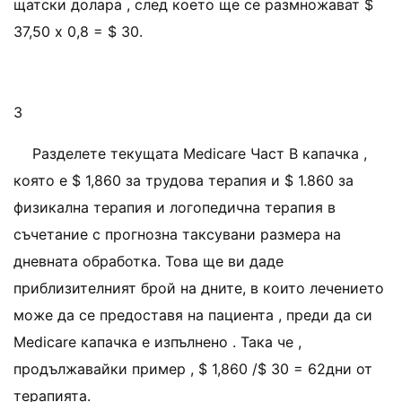
щатски долара , след което ще се размножават $
37,50 х 0,8 = $ 30.
3
Разделете текущата Medicare Част B капачка ,
която е $ 1,860 за трудова терапия и $ 1.860 за
физикална терапия и логопедична терапия в
съчетание с прогнозна таксувани размера на
дневната обработка. Това ще ви даде
приблизителният брой на дните, в които лечението
може да се предоставя на пациента , преди да си
Medicare капачка е изпълнено . Така че ,
продължавайки пример , $ 1,860 /$ 30 = 62дни от
терапията.