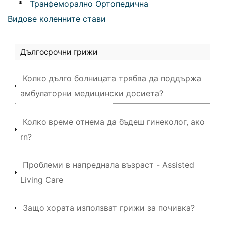
*
Транфеморално Ортопедична
Видове коленните стави
Дългосрочни грижи
Колко дълго болницата трябва да поддържа
амбулаторни медицински досиета?
Колко време отнема да бъдеш гинеколог, ако
rn?
Проблеми в напреднала възраст - Assisted
Living Care
Защо хората използват грижи за почивка?