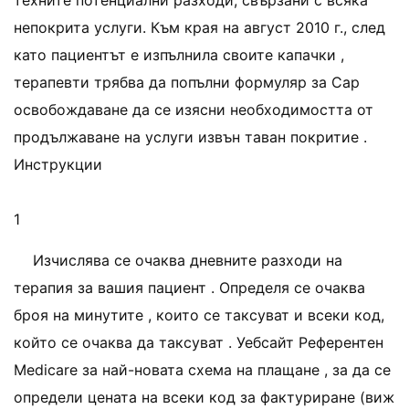
техните потенциални разходи, свързани с всяка
непокрита услуги. Към края на август 2010 г., след
като пациентът е изпълнила своите капачки ,
терапевти трябва да попълни формуляр за Cap
освобождаване да се изясни необходимостта от
продължаване на услуги извън таван покритие .
Инструкции
1
Изчислява се очаква дневните разходи на
терапия за вашия пациент . Определя се очаква
броя на минутите , които се таксуват и всеки код,
който се очаква да таксуват . Уебсайт Референтен
Medicare за най-новата схема на плащане , за да се
определи цената на всеки код за фактуриране (виж