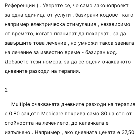
Референции ) . Уверете се, че само законопроект
за една единица от услуги , базирани кодове , като
например електрическа стимулация , независимо
от времето, когато планират да похарчат , за да
завършите това лечение , но умножи такса звената
на лечение за известно време - базиран код.
Добавете тези номера, за да се оцени очакваното
дневните разходи на терапия.
2
Multiple очакваната дневните разходи на терапия
с 0.80 защото Medicare покрива само 80 на сто от
стойността на лечението, до капачката е
изпълнено . Например , ако дневната цената е 37,50