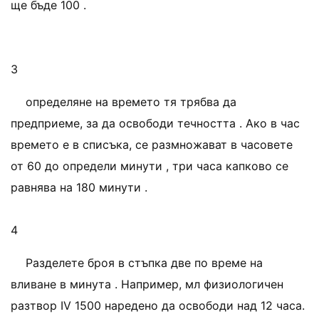
ще бъде 100 .
3
определяне на времето тя трябва да
предприеме, за да освободи течността . Ако в час
времето е в списъка, се размножават в часовете
от 60 до определи минути , три часа капково се
равнява на 180 минути .
4
Разделете броя в стъпка две по време на
вливане в минута . Например, мл физиологичен
разтвор IV 1500 наредено да освободи над 12 часа.