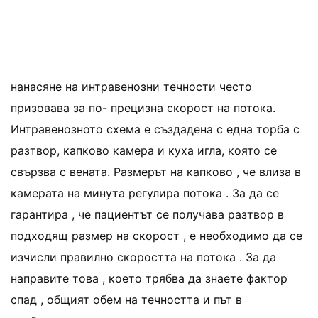
нанасяне на интравенозни течности често
призовава за по- прецизна скорост на потока.
Интравенозното схема е създадена с една торба с
разтвор, капково камера и куха игла, която се
свързва с вената. Размерът на капково , че влиза в
камерата на минута регулира потока . За да се
гарантира , че пациентът се получава разтвор в
подходящ размер на скорост , е необходимо да се
изчисли правилно скоростта на потока . За да
направите това , което трябва да знаете фактор
спад , общият обем на течността и път в