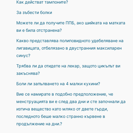
Как действат тампоните?
За зъбести болки
Можете ли да получите ППБ, ако шийката на матката
ви е била отстранена?
Какво представлява полиповидното удебеляване на
лигавицата, отбелязано в двустранния максиларен
синус?
Трябва ли да отидете на лекар, защото цикълът ви
закъснява?
Боли ли запълването на 4 малки кухини?
Вие се намирате в подобно предположение, че
менструацията ви е след два дни и сте започнали да
изтича вещество като мляко от двете гърди,
последното беше малко странно кървене в
продължение на дни.?