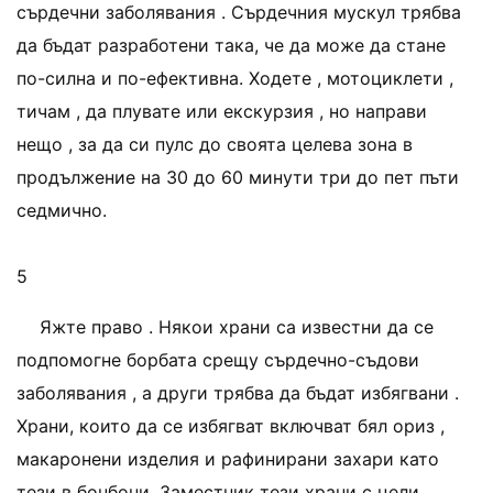
сърдечни заболявания . Сърдечния мускул трябва
да бъдат разработени така, че да може да стане
по-силна и по-ефективна. Ходете , мотоциклети ,
тичам , да плувате или екскурзия , но направи
нещо , за да си пулс до своята целева зона в
продължение на 30 до 60 минути три до пет пъти
седмично.
5
Яжте право . Някои храни са известни да се
подпомогне борбата срещу сърдечно-съдови
заболявания , а други трябва да бъдат избягвани .
Храни, които да се избягват включват бял ориз ,
макаронени изделия и рафинирани захари като
тези в бонбони. Заместник тези храни с цели