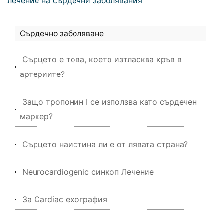
лечение на сърдечни заболявания
Сърдечно заболяване
Сърцето е това, което изтласква кръв в
артериите?
Защо тропонин I се използва като сърдечен
маркер?
Сърцето наистина ли е от лявата страна?
Neurocardiogenic синкоп Лечение
За Cardiac ехография