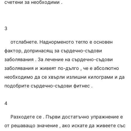
счетени за необходими .
3
отслабнете. Наднорменото тегло е основен
фактор, допринасящ за сърдечно-съдови
заболявания . За лечение на сърдечно-съдови
заболявания и живеят по-дълго , че е абсолютно
необходимо да се хвърли излишни килограми и да
подобрите сърдечно-съдови фитнес .
4
Разходете се . Първи достатъчно упражнение е
от решаващо значение , ако искате да живеете със