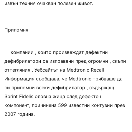
извън техния очакван полезен живот.
Припомня
компании , които произвеждат дефектни
дефибрилатори са изправени пред огромни , скъпи
оттегляния . Уебсайтът на Medtronic Recall
Информация съобщава, че Medtronic трябваше да
си припомни всеки дефибрилатор , съдържащ
Sprint Fidelis оловна жица след дефектен
компонент, причинена 599 известни контузии през
2007 година.