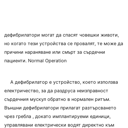
дефибрилатори могат да спасят човешки животи,
но когато тези устройства се провалят, те може да
причини нараняване или смърт за сърдечни
пациенти. Normal Operation
A дефибрилатор е устройство, което използва
електричество, за да раздруса неизправност
сърдечния мускул обратно в нормален ритъм.
Външни дефибрилатори прилагат разтърсването
чрез гребла , докато имплантируеми единици,
управлявани електрически водят директно към