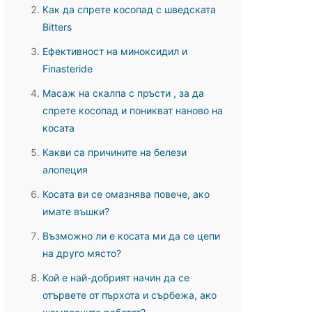
Как да спрете косопад с шведската
Bitters
Ефективност на миноксидил и
Finasteride
Масаж на скалпа с пръсти , за да
спрете косопад и поникват наново на
косата
Какви са причините на белези
алопеция
Косата ви се омазнява повече, ако
имате въшки?
Възможно ли е косата ми да се цепи
на друго място?
Кой е най-добрият начин да се
отървете от пърхота и сърбежа, ако