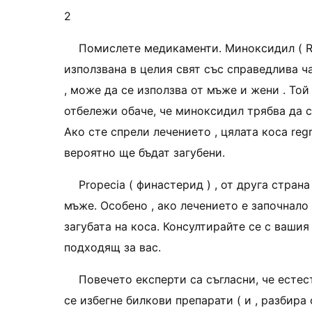
2
Помислете медикаменти. Миноксидил ( Ro
използвана в целия свят със справедлива ча
, може да се използва от мъже и жени . Той
отбележи обаче, че миноксидил трябва да се
Ако сте спрели лечението , цялата коса re
вероятно ще бъдат загубени.
Propecia ( финастерид ) , от друга стран
мъже. Особено , ако лечението е започнало
загубата на коса. Консултирайте се с ваши
подходящ за вас.
Повечето експерти са съгласни, че естес
се избегне билкови препарати ( и , разбира 