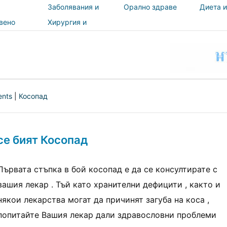
Заболявания и
Орално здраве
Диета и
лечения
вено
Хирургия и
и
процедури
ност
ents
|
Косопад
се бият Косопад
Първата стъпка в бой косопад е да се консултирате с
вашия лекар . Тъй като хранителни дефицити , както и
някои лекарства могат да причинят загуба на коса ,
попитайте Вашия лекар дали здравословни проблеми