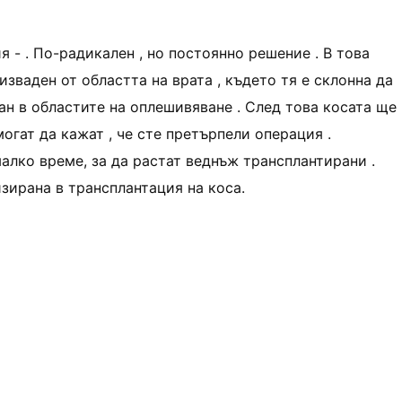
- . По-радикален , но постоянно решение . В това
изваден от областта на врата , където тя е склонна да
ран в областите на оплешивяване . След това косата ще
могат да кажат , че сте претърпели операция .
малко време, за да растат веднъж трансплантирани .
зирана в трансплантация на коса.