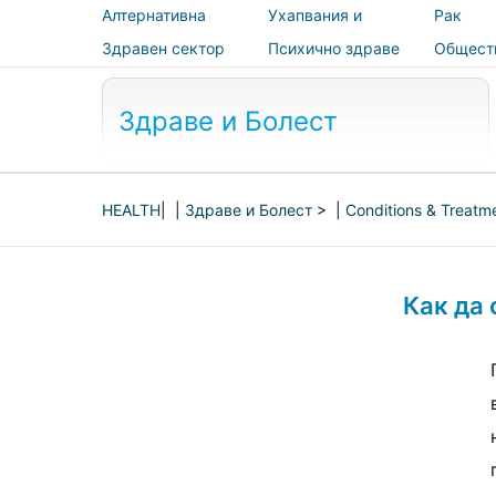
Алтернативна
Ухапвания и
Рак
медицина
ужилвания
Здравен сектор
Психично здраве
Общест
здраве 
безопас
Здраве и Болест
HEALTH
| |
Здраве и Болест
> |
Conditions & Treatm
Как да 