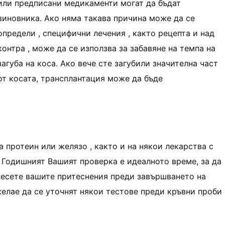
или предписани медикаменти могат да бъдат
виновника. Ако няма такава причина може да се
определи , специфични лечения , както рецепта и над
контра , може да се използва за забавяне на темпа на
загуба на коса. Ако вече сте загубили значителна част
от косата, трансплантация може да бъде
а протеин или желязо , както и на някои лекарства с
. Годишният Вашият проверка е идеалното време, за да
несете вашите притеснения преди завършването на
елае да се уточнят някои тестове преди кръвни проби