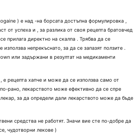
gaine ) е над -на борсата достъпна формулировка ,
ст от успеха и , за разлика от своя рецепта братовчед
 се прилага директно на скалпа . Трябва да се
 използва непрекъснато, за да се запазят ползите .
grown или задържани в резултат на медикаменти
а , е рецепта хапче и може да се използва само от
 по-рано, лекарството може ефективно да се спре
я лекар, за да определи дали лекарството може да бъде
твени средства не работят. Значи вие сте по-добре да
се, чудотворни лекове )