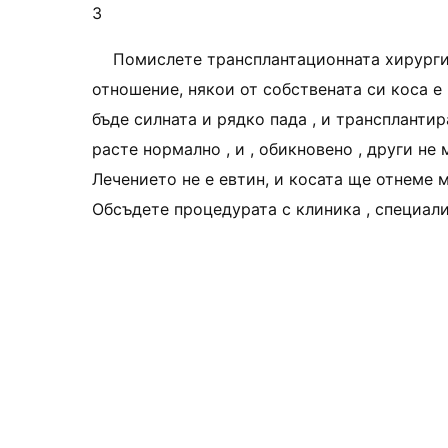
3
Помислете трансплантационната хирургия 
отношение, някои от собствената си коса е 
бъде силната и рядко пада , и транспланти
расте нормално , и , обикновено , други не 
Лечението не е евтин, и косата ще отнеме 
Обсъдете процедурата с клиника , специали