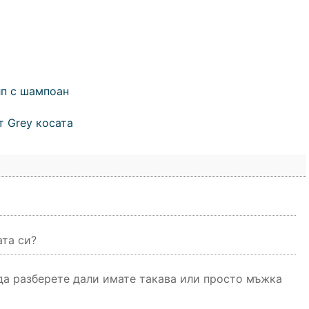
лп с шампоан
т Grey косата
ата си?
 да разберете дали имате такава или просто мъжка