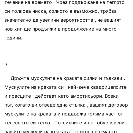
течение на времето . Чрез поддържане на теглото
си толкова ниска, колкото е възможно, трябва
значително да увеличи вероятността , че вашият
нов хип ще продължи в продължение на много
години.
3
Дръжте мускулите на краката силни и гъвкави .
Мускулите на краката си , най-вече квадрицепсите
и прасците , действат като амортисьори. Всеки
път, когато ви отведе една стъпка , вашият договор
мускулите на краката и поддържа голяма част от
телесното си тегло . По-силните и по- обусловени
вашите мускули на краката , толкова по-малко