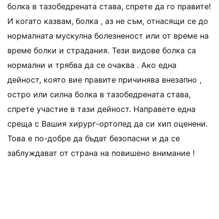
болка в тазобедрената става, спрете да го правите!
И когато казвам, болка , аз не съм, отнасящи се до
нормалната мускулна болезненост или от време на
време болки и страдания. Тези видове болка са
нормални и трябва да се очаква . Ако една
дейност, която вие правите причинява внезапно ,
остро или силна болка в тазобедрената става,
спрете участие в тази дейност. Направете една
среща с Вашия хирург-ортопед да си хип оценени.
Това е по-добре да бъдат безопасни и да се
заблуждават от страна на повишено внимание !