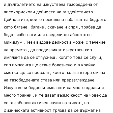
и дълголетието на изкуствена тазобедрена от
високорискови дейности на въздействието.
Дейностите, които прекалено наблягат на бедрото,
като бягане , бягане , скачане и спря , трябва да
бъдат избегнати или сведени до абсолютен
минимум . Тези видове дейности може, с течение
на времето , да предизвикат изкуствен хип
импланта да се отпуснеш . Когато това се случи,
хип импланта ще стане болезнено и в крайна
сметка ще се провали , което налага втора смяна
на тазобедрената става или преразглеждане.
Изкуствени бедрени импланти са много здрави и
много трайни , и те дават възможност на човек да
се възобнови активен начин на живот , но
физическата активност трябва да се държат на