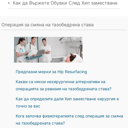
Как да Вържете Обувки След Хип заместване
Операция за смяна на тазобедрена става
Предпазни мерки за Hip Resurfacing
Какви са някои нехирургични алтернативи на
операцията за ревизия на тазобедрената става?
Как да определите дали Хип заместване хирургия е
точно за вас
Кога започва физиотерапията след операция за смяна
на тазобедрената става?