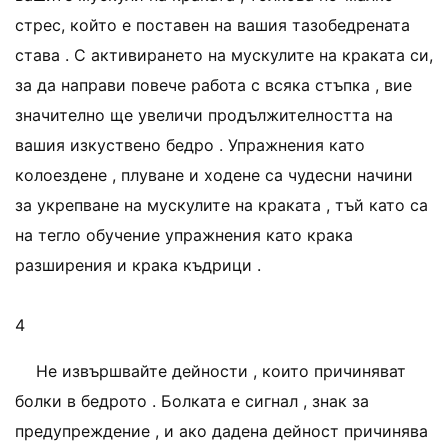
стрес, който е поставен на вашия тазобедрената
става . С активирането на мускулите на краката си,
за да направи повече работа с всяка стъпка , вие
значително ще увеличи продължителността на
вашия изкуствено бедро . Упражнения като
колоездене , плуване и ходене са чудесни начини
за укрепване на мускулите на краката , тъй като са
на тегло обучение упражнения като крака
разширения и крака къдрици .
4
Не извършвайте дейности , които причиняват
болки в бедрото . Болката е сигнал , знак за
предупреждение , и ако дадена дейност причинява