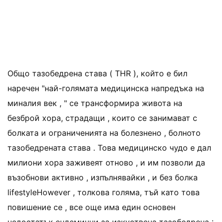
Общо тазобедрена става ( THR ), който е бил
наречен "най-голямата медицинска напредъка на
миналия век , " се трансформира живота на
безброй хора, страдащи , които се занимават с
болката и ограниченията на болезнено , болното
тазобедрената става . Това медицинско чудо е дал
милиони хора заживеят отново , и им позволи да
възобнови активно , изпълнявайки , и без болка
lifestyleHowever , толкова голяма, тъй като това
повишение се , все още има един основен