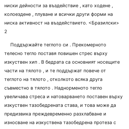
ниски дейности за въздействие , като ходене ,
колоездене , плуване и всички други форми на
ниска активност на въздействието. <Бразилски>
2
Поддържайте теглото си . Прекомерното
телесно тегло поставя повишен стрес върху
изкуствен хип . В бедрата са основният носещите
части на тялото , и те поддържат повече от
теглото на тялото , отколкото всяка друга
съвместно в тялото . Наднорменото тегло
увеличава стреса и натоварването поставен върху
изкуствен тазобедрената става, и това може да
предизвика преждевременно разхлабване и
износване на изкуствена тазобедрена протеза с