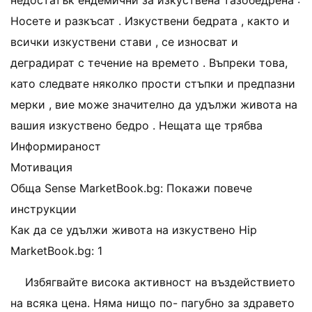
недостатък ендемични за изкуствена тазобедрена :
Носете и разкъсат . Изкуствени бедрата , както и
всички изкуствени стави , се износват и
деградират с течение на времето . Въпреки това,
като следвате няколко прости стъпки и предпазни
мерки , вие може значително да удължи живота на
вашия изкуствено бедро . Нещата ще трябва
Информираност
Мотивация
Обща Sense MarketBook.bg: Покажи повече
инструкции
Как да се удължи живота на изкуствено Hip
MarketBook.bg: 1
Избягвайте висока активност на въздействието
на всяка цена. Няма нищо по- пагубно за здравето