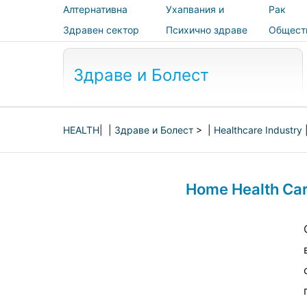
Алтернативна
Ухапвания и
Рак
медицина
ужилвания
Здравен сектор
Психично здраве
Общест
здраве 
безопас
Здраве и Болест
HEALTH
| |
Здраве и Болест
> |
Healthcare Industry
Home Health Ca