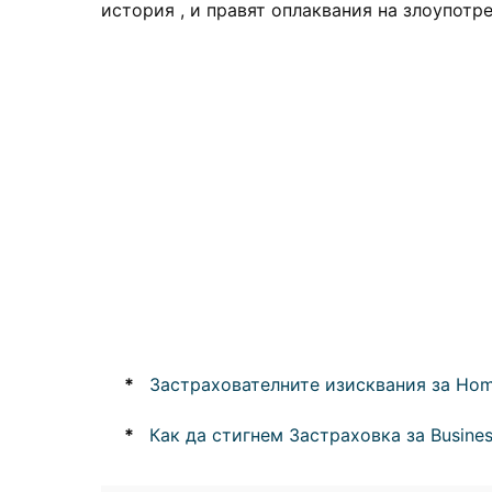
история , и правят оплаквания на злоупотр
*
Застрахователните изисквания за Hom
*
Как да стигнем Застраховка за Busine