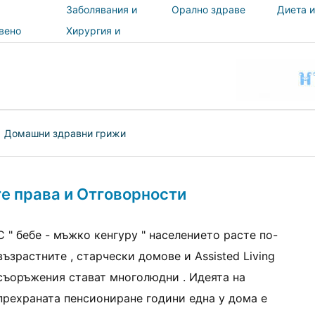
Заболявания и
Орално здраве
Диета и
лечения
вено
Хирургия и
и
процедури
ност
|
Домашни здравни грижи
re права и Отговорности
С " бебе - мъжко кенгуру " населението расте по-
възрастните , старчески домове и Assisted Living
съоръжения стават многолюдни . Идеята на
прехраната пенсиониране години една у дома е