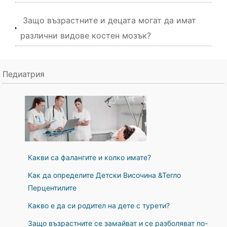
Защо възрастните и децата могат да имат
различни видове костен мозък?
Педиатрия
Какви са фалангите и колко имате?
Как да определите Детски Височина &Тегло
Перцентилите
Какво е да си родител на дете с турети?
Защо възрастните се замайват и се разболяват по-