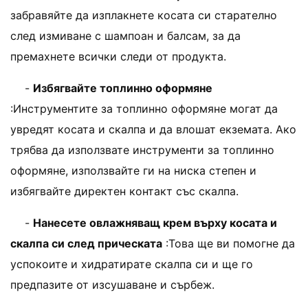
забравяйте да изплакнете косата си старателно
след измиване с шампоан и балсам, за да
премахнете всички следи от продукта.
-
Избягвайте топлинно оформяне
:Инструментите за топлинно оформяне могат да
увредят косата и скалпа и да влошат екземата. Ако
трябва да използвате инструменти за топлинно
оформяне, използвайте ги на ниска степен и
избягвайте директен контакт със скалпа.
-
Нанесете овлажняващ крем върху косата и
скалпа си след прическата
:Това ще ви помогне да
успокоите и хидратирате скалпа си и ще го
предпазите от изсушаване и сърбеж.