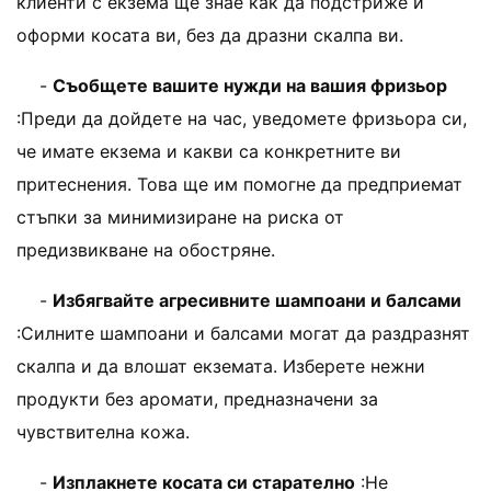
клиенти с екзема ще знае как да подстриже и
оформи косата ви, без да дразни скалпа ви.
-
Съобщете вашите нужди на вашия фризьор
:Преди да дойдете на час, уведомете фризьора си,
че имате екзема и какви са конкретните ви
притеснения. Това ще им помогне да предприемат
стъпки за минимизиране на риска от
предизвикване на обостряне.
-
Избягвайте агресивните шампоани и балсами
:Силните шампоани и балсами могат да раздразнят
скалпа и да влошат екземата. Изберете нежни
продукти без аромати, предназначени за
чувствителна кожа.
-
Изплакнете косата си старателно
:Не