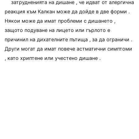
затрудненията на дишане , че идват от алергична
реакция към Калкан може да дойде в две форми .
Някои може да имат проблеми с дишането ,
защото подуване на лицето или гърлото е
причинил на дихателните пътища , за да ограничи .
Други могат да имат повече астматични симптоми
, като хриптене или учестено дишане .