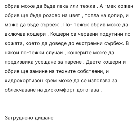
обрив може да бъде лека или тежка . A -мек кожен
обрив ще бъде розово на цвят , топла на допир, и
може да бъде сърбеж . По- тежък обрив може да
включва кошери . Кошери са червени подутини по
кожата, което да доведе до екстремни сърбеж. В
някои по-тежки случаи , кошерите може да
предизвика усещане за парене . Двете кошери и
обрив ще замине на техните собствени, и
хидрокортизон крем може да се използва за
облекчаване на дискомфорт дотогава .
Затруднено дишане