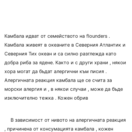
Камбала идват от семейството на flounders .
Камбала живеят в океаните в Северния Атлантик и
Северния Тих океан и са силно разглежда като
добра риба за ядене. Както и с други храни , някои
хора могат да бъдат алергични към писия .
Алергичната реакция камбала ще се счита за
морски алергия и , в някои случаи , може да бъде
изключително тежка . Кожен обрив
В зависимост от нивото на алергичната реакция
, причинена от консумацията камбала , кожен