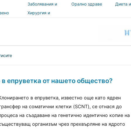
Заболявания и
Орално здраве
Диета и
лечения
вено
Хирургия и
и
процедури
ност
тисите
 в епруветка от нашето общество?
Клонирането в епруветка, известно още като ядрен
трансфер на соматични клетки (SCNT), се отнася до
процеса на създаване на генетично идентично копие на
съществуващ организъм чрез прехвърляне на ядрото