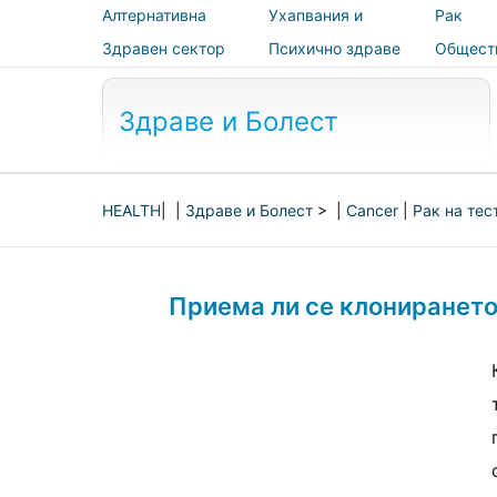
Алтернативна
Ухапвания и
Рак
медицина
ужилвания
Здравен сектор
Психично здраве
Общест
здраве 
безопас
Здраве и Болест
HEALTH
| |
Здраве и Болест
> |
Cancer
|
Рак на тес
Приема ли се клонирането