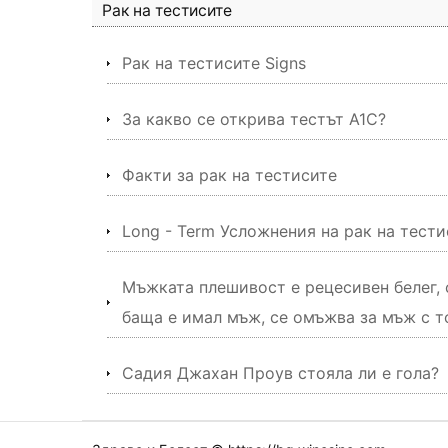
Рак на тестисите
Рак на тестисите Signs
За какво се открива тестът A1C?
Факти за рак на тестисите
Long - Term Усложнения на рак на тести
Мъжката плешивост е рецесивен белег, 
баща е имал мъж, се омъжва за мъж с то
Садия Джахан Проув стояла ли е гола?