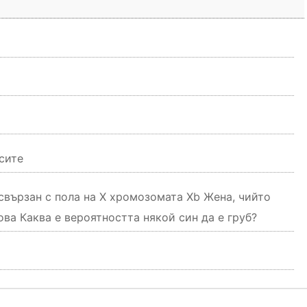
сите
свързан с пола на X хромозомата Xb Жена, чийто
ва Каква е вероятността някой син да е груб?