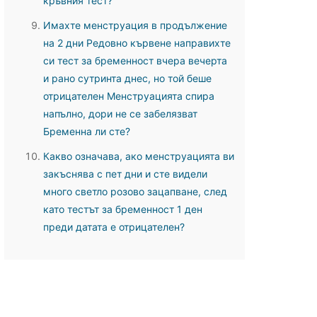
кръвния тест?
Имахте менструация в продължение
на 2 дни Редовно кървене направихте
си тест за бременност вчера вечерта
и рано сутринта днес, но той беше
отрицателен Менструацията спира
напълно, дори не се забелязват
Бременна ли сте?
Какво означава, ако менструацията ви
закъснява с пет дни и сте видели
много светло розово зацапване, след
като тестът за бременност 1 ден
преди датата е отрицателен?