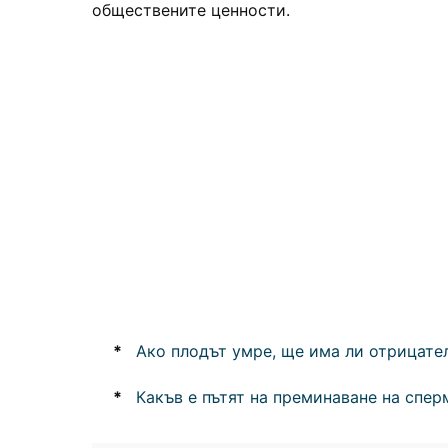
обществените ценности.
*
Ако плодът умре, ще има ли отрицател
*
Какъв е пътят на преминаване на спе