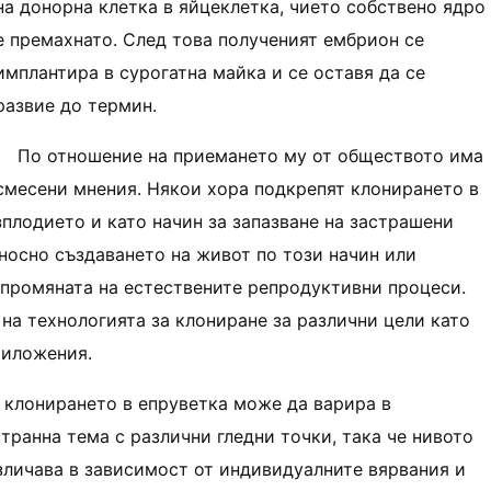
на донорна клетка в яйцеклетка, чието собствено ядро
​​е премахнато. След това полученият ембрион се
имплантира в сурогатна майка и се оставя да се
развие до термин.
По отношение на приемането му от обществото има
смесени мнения. Някои хора подкрепят клонирането в
плодието и като начин за запазване на застрашени
носно създаването на живот по този начин или
промяната на естествените репродуктивни процеси.
на технологията за клониране за различни цели като
риложения.
 клонирането в епруветка може да варира в
транна тема с различни гледни точки, така че нивото
зличава в зависимост от индивидуалните вярвания и