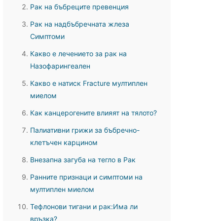
Рак на бъбреците превенция
Рак на надбъбречната жлеза
Симптоми
Какво е лечението за рак на
Назофарингеален
Какво е натиск Fracture мултиплен
миелом
Как канцерогените влияят на тялото?
Палиативни грижи за бъбречно-
клетъчен карцином
Внезапна загуба на тегло в Рак
Ранните признаци и симптоми на
мултиплен миелом
Тефлонови тигани и рак:Има ли
връзка?