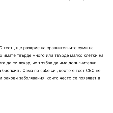
ГС тест , ще разкрие на сравнителните суми на
ко имате твърде много или твърде малко клетки на
ага да си лекар, че трябва да има допълнителни
биопсия . Сама по себе си , което е тест CBC не
зи ракови заболявания, които често се появяват в