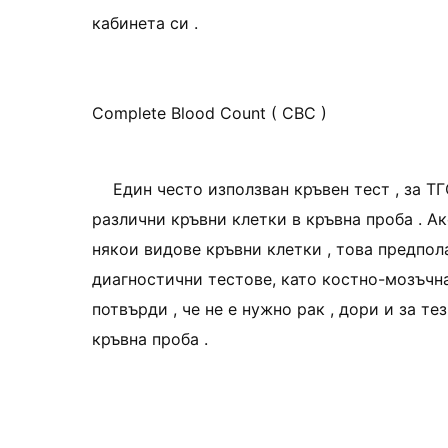
кабинета си .
Complete Blood Count ( CBC )
Един често използван кръвен тест , за Т
различни кръвни клетки в кръвна проба . А
някои видове кръвни клетки , това предпол
диагностични тестове, като костно-мозъчна 
потвърди , че не е нужно рак , дори и за те
кръвна проба .