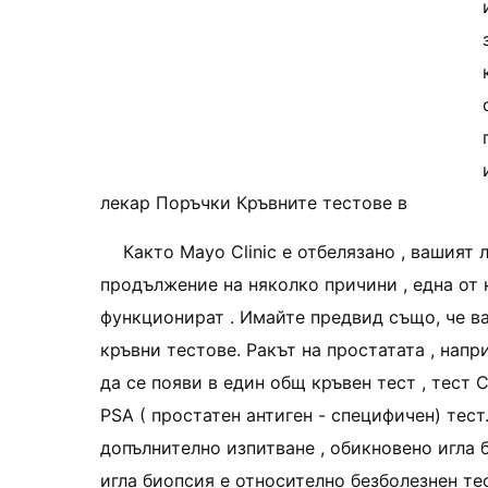
лекар Поръчки Кръвните тестове в
Както Mayo Clinic е отбелязано , вашият
продължение на няколко причини , една от 
функционират . Имайте предвид също, че в
кръвни тестове. Ракът на простатата , напр
да се появи в един общ кръвен тест , тест 
PSA ( простатен антиген - специфичен) тес
допълнително изпитване , обикновено игла б
игла биопсия е относително безболезнен те