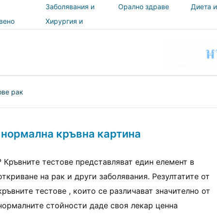
Заболявания и
Орално здраве
Диета и
лечения
вено
Хирургия и
и
процедури
ност
ове рак
 нормална кръвна картина
? Кръвните тестове представляват един елемент в
откриване на рак и други заболявания. Резултатите от
кръвните тестове , които се различават значително от
нормалните стойности даде своя лекар ценна