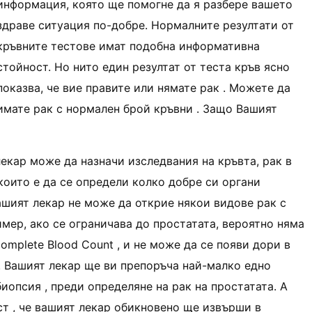
информация, която ще помогне да я разбере вашето
здраве ситуация по-добре. Нормалните резултати от
кръвните тестове имат подобна информативна
стойност. Но нито един резултат от теста кръв ясно
показва, че вие правите или нямате рак . Можете да
имате рак с нормален брой кръвни . Защо Вашият
 лекар може да назначи изследвания на кръвта, рак в
които е да се определи колко добре си органи
ашият лекар не може да открие някои видове рак с
имер, ако се ограничава до простатата, вероятно няма
Complete Blood Count , и не може да се появи дори в
т. Вашият лекар ще ви препоръча най-малко едно
иопсия , преди определяне на рак на простатата. A
ст , че вашият лекар обикновено ще извърши в