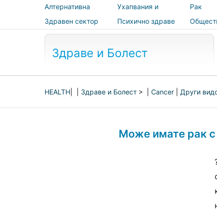
Алтернативна
Ухапвания и
Рак
медицина
ужилвания
Здравен сектор
Психично здраве
Общест
здраве 
безопас
Здраве и Болест
HEALTH
| |
Здраве и Болест
> |
Cancer
|
Други вид
Може имате рак с