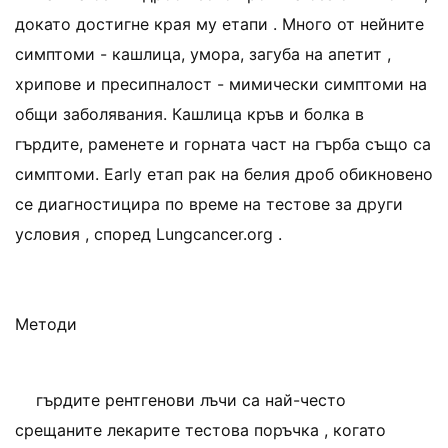
докато достигне края му етапи . Много от нейните
симптоми - кашлица, умора, загуба на апетит ,
хрипове и пресипналост - мимически симптоми на
общи заболявания. Кашлица кръв и болка в
гърдите, раменете и горната част на гърба също са
симптоми. Early етап рак на белия дроб обикновено
се диагностицира по време на тестове за други
условия , според Lungcancer.org .
Методи
гърдите рентгенови лъчи са най-често
срещаните лекарите тестова поръчка , когато