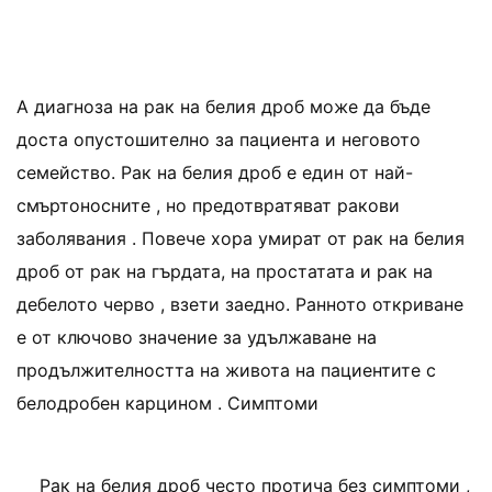
A диагноза на рак на белия дроб може да бъде
доста опустошително за пациента и неговото
семейство. Рак на белия дроб е един от най-
смъртоносните , но предотвратяват ракови
заболявания . Повече хора умират от рак на белия
дроб от рак на гърдата, на простатата и рак на
дебелото черво , взети заедно. Ранното откриване
е от ключово значение за удължаване на
продължителността на живота на пациентите с
белодробен карцином . Симптоми
Рак на белия дроб често протича без симптоми ,