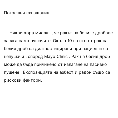
Погрешни схващания
Някои хора мислят , че ракът на белите дробове
засяга само пушачите. Около 10 на сто от рак на
белия дроб са диагностицирани при пациенти са
непушачи , според Mayo Clinic . Рак на белия дроб
може да бъде причинено от излагане на пасивно
пушене . Експозицията на азбест и радон също са
рискови фактори.