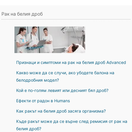
Рак на белия дроб
Признаци и симптоми на рак на белия дроб Advanced
Какво може да се случи, ако убодете балона на
белодробния модел?
Кой е по-голям левият или десният бял дроб?
Ефекти от радон в Humans
Как ракът на белия дроб засяга организма?
Къде ракът може да се върне след ремисия от рак на
белия дроб?