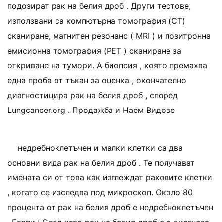
подозират рак на белия дроб . Други тестове,
използвани са компютърна томография (CT)
сканиране, магнитен резонанс ( MRI ) и позитронна
емисионна томография (PET ) сканиране за
откриване на тумори. A биопсия , която премахва
една проба от тъкан за оценка , окончателно
диагностицира рак на белия дроб , според
Lungcancer.org . Продажба и Наем Видове
недребноклетъчен и малки клетки са два
основни вида рак на белия дроб . Те получават
имената си от това как изглеждат раковите клетки
, когато се изследва под микроскоп. Около 80
процента от рак на белия дроб е недребноклетъчен