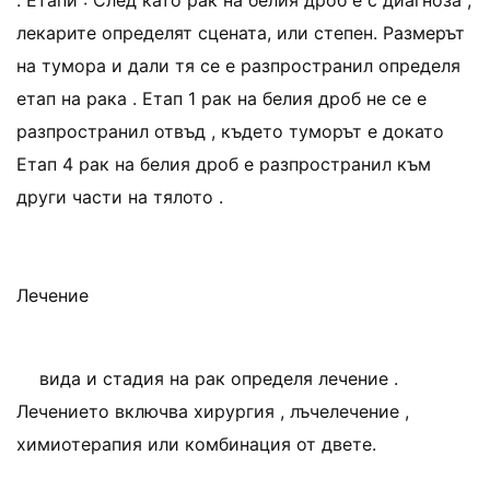
. Етапи : След като рак на белия дроб е с диагноза ,
лекарите определят сцената, или степен. Размерът
на тумора и дали тя се е разпространил определя
етап на рака . Етап 1 рак на белия дроб не се е
разпространил отвъд , където туморът е докато
Етап 4 рак на белия дроб е разпространил към
други части на тялото .
Лечение
вида и стадия на рак определя лечение .
Лечението включва хирургия , лъчелечение ,
химиотерапия или комбинация от двете.