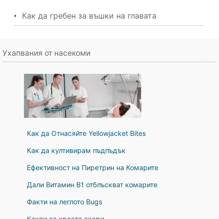
Как да гребен за въшки на главата
Ухапвания от насекоми
Как да Отнасяйте Yellowjacket Bites
Как да култивирам пъдпъдък
Ефективност на Пиретрин на Комарите
Дали Витамин В1 отблъскват комарите
Факти на леглото Bugs
Какви са краста акари