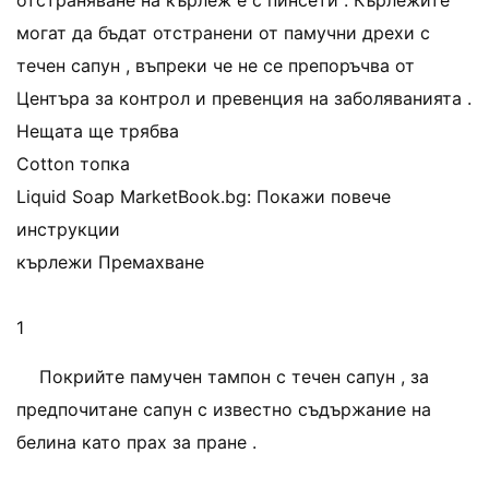
отстраняване на кърлеж е с пинсети . Кърлежите
могат да бъдат отстранени от памучни дрехи с
течен сапун , въпреки че не се препоръчва от
Центъра за контрол и превенция на заболяванията .
Нещата ще трябва
Cotton топка
Liquid Soap MarketBook.bg: Покажи повече
инструкции
кърлежи Премахване
1
Покрийте памучен тампон с течен сапун , за
предпочитане сапун с известно съдържание на
белина като прах за пране .